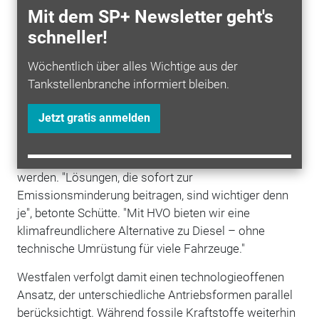
Sortiment und zusätzliche Dienstleistungen bieten.
Mit dem SP+ Newsletter geht's
Mehr als 30 der rund 260 Tankstellen wurden bereits
schneller!
entsprechend umgebaut.
Alternative Kraftstoffe als Ergänzung
Wöchentlich über alles Wichtige aus der
Tankstellenbranche informiert bleiben.
Neben
Strom
setzt das Unternehmen weiterhin auf
alternative flüssige Energieträger.
HVO
-
Diesel
ist
Jetzt gratis anmelden
inzwischen an mehr als 30 Westfalen-Stationen
erhältlich. Er kann in vielen bestehenden Diesel-
Fahrzeugen ohne technische Anpassung genutzt
werden. "Lösungen, die sofort zur
Emissionsminderung beitragen, sind wichtiger denn
je", betonte Schütte. "Mit HVO bieten wir eine
klimafreundlichere Alternative zu Diesel – ohne
technische Umrüstung für viele Fahrzeuge."
Westfalen verfolgt damit einen technologieoffenen
Ansatz, der unterschiedliche Antriebsformen parallel
berücksichtigt. Während fossile Kraftstoffe weiterhin