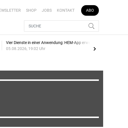
EWSLETTER
SHOP
JOBS
KONTAKT
ABO
Vier Dienste in einer Anwendung: HEM-App erweitert
E-Au
05.08.2026, 19:02 Uhr
05.0