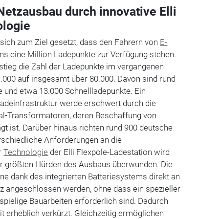
Netzausbau durch innovative Elli
ologie
sich zum Ziel gesetzt, dass den Fahrern von
E-
s eine Million Ladepunkte zur Verfügung stehen.
stieg die Zahl der Ladepunkte im vergangenen
1.000 auf insgesamt über 80.000. Davon sind rund
 und etwa 13.000 Schnellladepunkte. Ein
adeinfrastruktur werde erschwert durch die
al-Transformatoren, deren Beschaffung von
ägt ist. Darüber hinaus richten rund 900 deutsche
erschiedliche Anforderungen an die
r
Technologie
der Elli Flexpole-Ladestation wird
der größten Hürden des Ausbaus überwunden. Die
e dank des integrierten Batteriesystems direkt an
 angeschlossen werden, ohne dass ein spezieller
pielige Bauarbeiten erforderlich sind. Dadurch
it erheblich verkürzt. Gleichzeitig ermöglichen