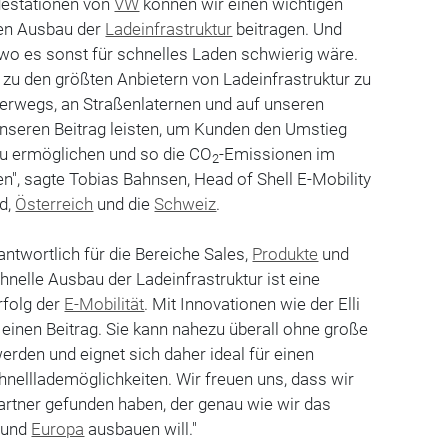
adestationen von
VW
können wir einen wichtigen
hen Ausbau der
Ladeinfrastruktur
beitragen. Und
wo es sonst für schnelles Laden schwierig wäre.
zu den größten Anbietern von Ladeinfrastruktur zu
nterwegs, an Straßenlaternen und auf unseren
unseren Beitrag leisten, um Kunden den Umstieg
zu ermöglichen und so die CO
-Emissionen im
2
n", sagte Tobias Bahnsen, Head of Shell E-Mobility
nd,
Österreich
und die
Schweiz
.
rantwortlich für die Bereiche Sales,
Produkte
und
chnelle Ausbau der Ladeinfrastruktur ist eine
rfolg der
E-Mobilität
. Mit Innovationen wie der Elli
u einen Beitrag. Sie kann nahezu überall ohne große
erden und eignet sich daher ideal für einen
nelllademöglichkeiten. Wir freuen uns, dass wir
Partner gefunden haben, der genau wie wir das
 und
Europa
ausbauen will."