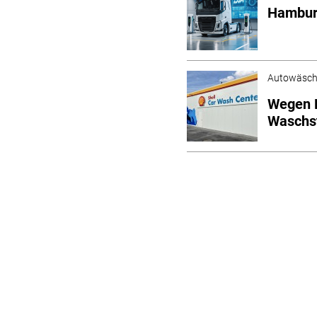
Hamburg
Autowäsc
Wegen E
Waschs