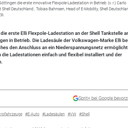
ingen die erste innovative Flexpole-Ladestation in Betrieb: (v. r.) Carlo
Shell Deutschland , Tobias Bahnsen, Head of E-Mobility, Shell Deutschla
li.
ie erste Elli Flexpole-Ladestation an der Shell Tankstelle a
gen in Betrieb. Die Ladesäule der Volkswagen-Marke Elli be
ches den Anschluss an ein Niederspannungsnetz ermöglicht
ie Ladestationen einfach und flexibel installiert und der
n.
Sprit+ bei Google bevor
trofahrzeuge
#E-Auto
#Ladesäulen
#VW
#Shell