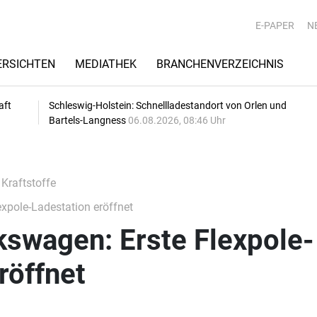
E-PAPER
N
RSICHTEN
MEDIATHEK
BRANCHENVERZEICHNIS
aft
Schleswig-Holstein: Schnellladestandort von Orlen und
Bartels-Langness
06.08.2026, 08:46 Uhr
 Kraftstoffe
xpole-Ladestation eröffnet
kswagen: Erste Flexpole-
röffnet