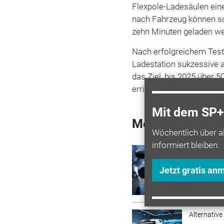
Flexpole-Ladesäulen eine
nach Fahrzeug können so
zehn Minuten geladen w
Nach erfolgreichem Test
Ladestation sukzessive a
das Ziel, bis 2025 über 
errichten.
Mit dem SP+ 
Mehr zum Them
Wöchentlich über a
informiert bleiben.
Alternative
Aufbau 
Jetzt gratis an
Uniti un
Alternative