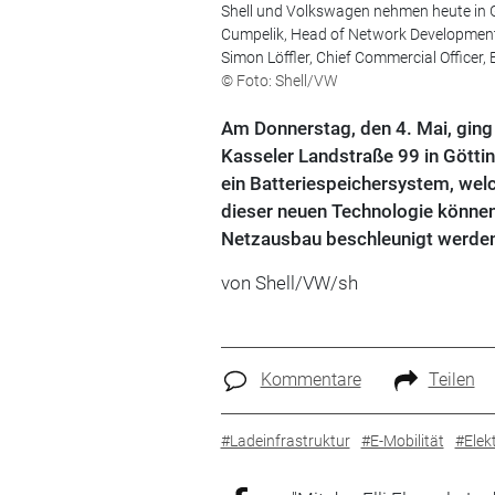
Shell und Volkswagen nehmen heute in Gött
Cumpelik, Head of Network Development 
Simon Löffler, Chief Commercial Officer, El
© Foto: Shell/VW
Am Donnerstag, den 4. Mai, ging d
Kasseler Landstraße 99 in Göttin
ein Batteriespeichersystem, wel
dieser neuen Technologie können d
Netzausbau beschleunigt werde
von Shell/VW/sh
Kommentare
Teilen
#Ladeinfrastruktur
#E-Mobilität
#Elek