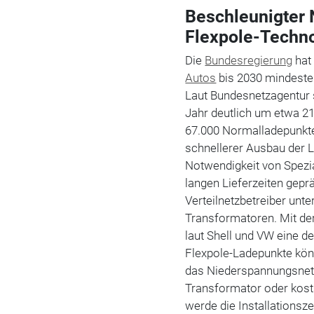
Beschleunigter 
Flexpole-Techn
Die
Bundesregierung
hat 
Autos
bis 2030 mindesten
Laut Bundesnetzagentur 
Jahr deutlich um etwa 2
67.000 Normalladepunkte
schnellerer Ausbau der L
Notwendigkeit von Spezi
langen Lieferzeiten gepr
Verteilnetzbetreiber unt
Transformatoren. Mit de
laut Shell und VW eine 
Flexpole-Ladepunkte könn
das Niederspannungsnetz
Transformator oder kosts
werde die Installationsze