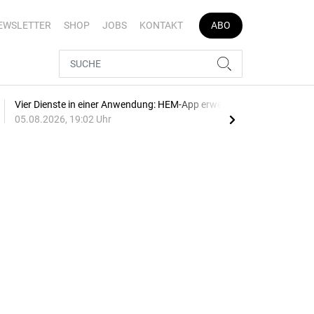
EWSLETTER
SHOP
JOBS
KONTAKT
ABO
Vier Dienste in einer Anwendung: HEM-App erweitert
E-Au
05.08.2026, 19:02 Uhr
05.0