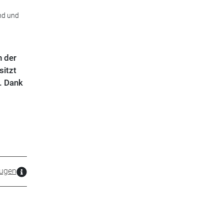
nd und
n der
sitzt
. Dank
zugen