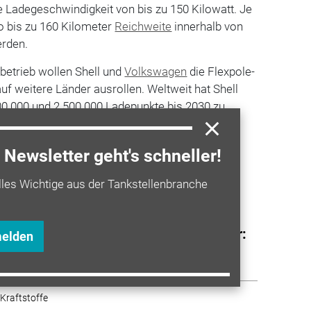
 Ladegeschwindigkeit von bis zu 150 Kilowatt. Je
 bis zu 160 Kilometer
Reichweite
innerhalb von
erden.
betrieb wollen Shell und
Volkswagen
die Flexpole-
uf weitere Länder ausrollen. Weltweit hat Shell
500.000 und 2.500.000 Ladepunkte bis 2030 zu
Newsletter geht's schneller!
a entdecken
lles Wichtige aus der Tankstellenbranche
 Kraftstoffe
und beim Betrieb von Ladeinfrastruktur:
melden
d Elli kooperieren
 Kraftstoffe