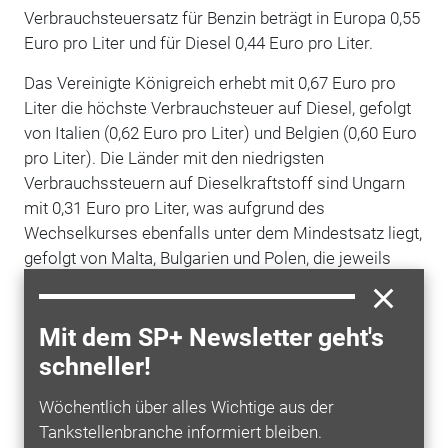
Verbrauchsteuersatz für Benzin beträgt in Europa 0,55
Euro pro Liter und für Diesel 0,44 Euro pro Liter.
Das Vereinigte Königreich erhebt mit 0,67 Euro pro
Liter die höchste Verbrauchsteuer auf Diesel, gefolgt
von Italien (0,62 Euro pro Liter) und Belgien (0,60 Euro
pro Liter). Die Länder mit den niedrigsten
Verbrauchssteuern auf Dieselkraftstoff sind Ungarn
mit 0,31 Euro pro Liter, was aufgrund des
Wechselkurses ebenfalls unter dem Mindestsatz liegt,
gefolgt von Malta, Bulgarien und Polen, die jeweils
0,33 Euro pro Liter verlangen.
Einflussfaktoren auf die
Mit dem SP+ Newsletter geht's
Spritpreisentwicklung
schneller!
Im letzten Jahr sind die Energiepreise in den
Wöchentlich über alles Wichtige aus der
europäischen Ländern erheblich gestiegen, was zum
Tankstellenbranche informiert bleiben.
Teil auf den Einmarsch Russlands in der
Ukraine