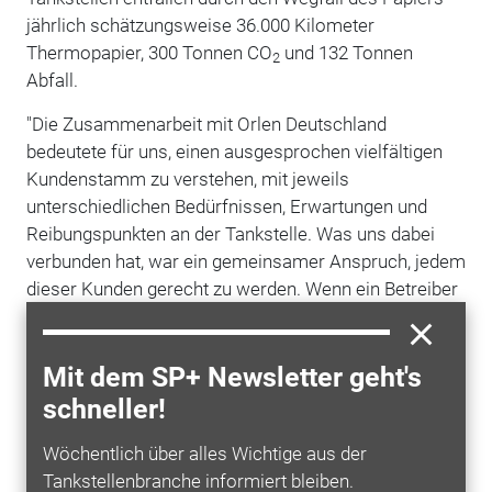
jährlich schätzungsweise 36.000 Kilometer
Thermopapier, 300 Tonnen CO
und 132 Tonnen
2
Abfall.
"Die Zusammenarbeit mit Orlen Deutschland
bedeutete für uns, einen ausgesprochen vielfältigen
Kundenstamm zu verstehen, mit jeweils
unterschiedlichen Bedürfnissen, Erwartungen und
Reibungspunkten an der Tankstelle. Was uns dabei
verbunden hat, war ein gemeinsamer Anspruch, jedem
dieser Kunden gerecht zu werden. Wenn ein Betreiber
in der Größenordnung von Orlen Deutschland diese
Entscheidung trifft, setzt das einen neuen Maßstab
dafür, wie Tankstellen in
Europa
funktionieren können",
Mit dem SP+ Newsletter geht's
so Mitul Jain, Mitgründer und Geschäftsführer von
schneller!
Refive
Wöchentlich über alles Wichtige aus der
Tankstellenbranche informiert bleiben.