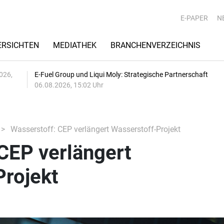
E-PAPER
N
RSICHTEN
MEDIATHEK
BRANCHENVERZEICHNIS
026,
E-Fuel Group und Liqui Moly: Strategische Partnerschaft
06.08.2026, 15:02 Uhr
Wasserstoff: CEP verlängert Wasserstoff-Projekt
CEP verlängert
Projekt