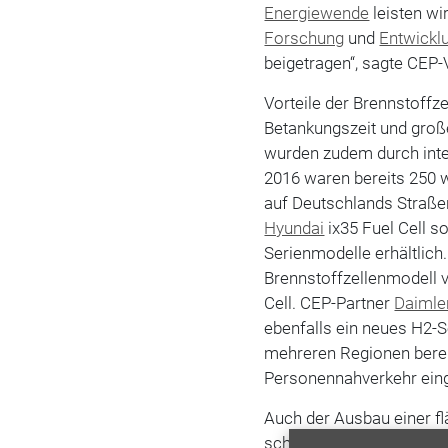
Energiewende
leisten wi
Forschung
und
Entwickl
beigetragen“, sagte CEP
Vorteile der Brennstoffze
Betankungszeit und groß
wurden zudem durch inte
2016 waren bereits 250 
auf Deutschlands Straße
Hyundai
ix35 Fuel Cell 
Serienmodelle erhältlich
Brennstoffzellenmodell v
Cell. CEP-Partner
Daimle
ebenfalls ein neues H2-
mehreren Regionen berei
Personennahverkehr eing
Auch der Ausbau einer f
schreitet voran: In eine