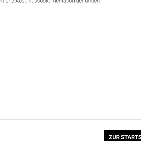
hrliche
Abschlussdokumentation der dritten
ZUR STARTS