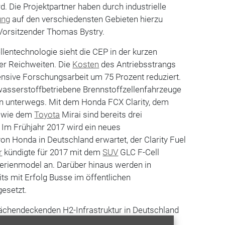
rd. Die Projektpartner haben durch industrielle
ung
auf den verschiedensten Gebieten hierzu
-Vorsitzender Thomas Bystry.
llentechnologie sieht die CEP in der kurzen
er Reichweiten. Die
Kosten
des Antriebsstrangs
nsive Forschungsarbeit um 75 Prozent reduziert.
wasserstoffbetriebene Brennstoffzellenfahrzeuge
n unterwegs. Mit dem Honda FCX Clarity, dem
sowie dem
Toyota
Mirai sind bereits drei
. Im Frühjahr 2017 wird ein neues
on Honda in Deutschland erwartet, der Clarity Fuel
r
kündigte für 2017 mit dem
SUV
GLC F-Cell
Serienmodel an. Darüber hinaus werden in
ts mit Erfolg Busse im öffentlichen
esetzt.
lächendeckenden H2-Infrastruktur in Deutschland
r ersten Aufbauphase werden 50 Wasserstoff-