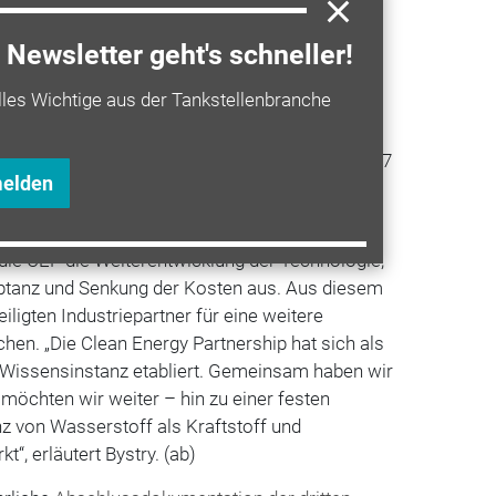
erlin
, Hamburg, Stuttgart,
München
und
t in Ulm, Metzingen, Offenbach, Münster und
Newsletter geht's schneller!
en eröffnet. Mit der Standardisierung von
lles Wichtige aus der Tankstellenbranche
 Wasserstoffstationen 50 Prozent
tzsparender, so dass sie heute flexibel in die
r Tankstellen integriert werden können. Ab 2017
melden
rukturausbau in die Hände der
H2 Mobility
 die CEP die Weiterentwicklung der Technologie,
ptanz und Senkung der Kosten aus. Aus diesem
iligten Industriepartner für eine weitere
en. „Die Clean Energy Partnership hat sich als
Wissensinstanz etabliert. Gemeinsam haben wir
 möchten wir weiter – hin zu einer festen
z von Wasserstoff als Kraftstoff und
, erläutert Bystry. (ab)