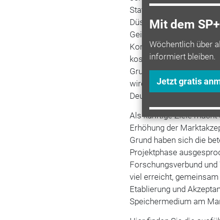
Stationen gebaut. Nach
B
Düsseldorf wurden jüngs
Mit dem SP+ 
Geisingen neue Tankstell
Wöchentlich über a
Komponenten wurden die
informiert bleiben.
kostengünstiger sowie pla
Grundlayouts bestehende
Jetzt gratis an
wird die CEP den Infrast
Deutschland geben.
Als künftige Ziele macht
Erhöhung der Marktakze
Grund haben sich die bete
Projektphase ausgesproch
Forschungsverbund und 
viel erreicht, gemeinsam
Etablierung und Akzeptan
Speichermedium am Markt“