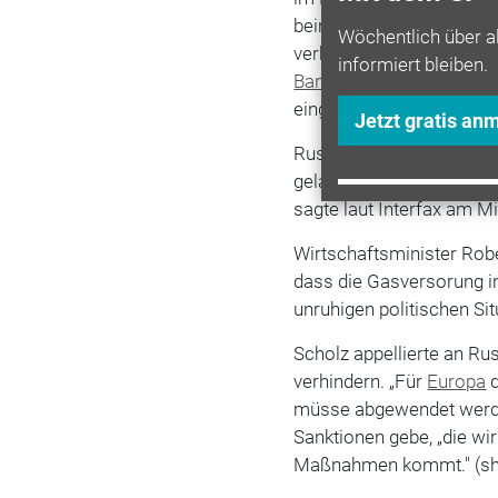
beinhalten die Sanktion
Wöchentlich über a
verbieten. Außerdem wu
informiert bleiben.
Banken
auf die Sanktion
eingefroren und die Einre
Jetzt gratis an
Russland hatte offenbar
gelassen auf diese Bots
sagte laut Interfax am M
Wirtschaftsminister Rob
dass die Gasversorung in
unruhigen politischen Si
Scholz appellierte an Rus
verhindern. „Für
Europa
d
müsse abgewendet wer
Sanktionen gebe, „die wir
Maßnahmen kommt."
(s