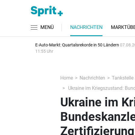
MENÜ
NACHRICHTEN
MARKTÜBE
E-Auto-Markt: Quartalsrekorde in 50 Ländern
07.08.2
11:55 Uhr
Home
Nachrichten
Tankstelle
Ukraine im Kriegszustand: Bunde
Ukraine im Kr
Bundeskanzler
Zertifizierun