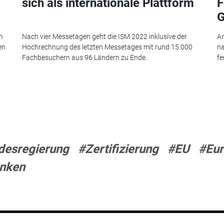
sich als internationale Plattform
F
G
n
Nach vier Messetagen geht die ISM 2022 inklusive der
Am
en
Hochrechnung des letzten Messetages mit rund 15.000
n
Fachbesuchern aus 96 Ländern zu Ende.
fe
desregierung
#Zertifizierung
#EU
#Eu
nken