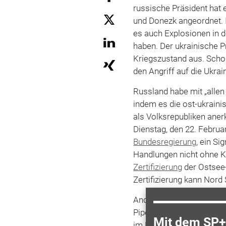
russische Präsident hat 
und Donezk angeordnet. I
es auch Explosionen in 
haben. Der ukrainische P
Kriegszustand aus. Schol
den Angriff auf die Ukrai
Russland habe mit
„
alle
indem es die ost-ukrain
als Volksrepubliken aner
Dienstag, den 22. Februa
Bundesregierung
, ein S
Handlungen nicht ohne K
Zertifizierung
der Ostsee-
Zertifizierung kann Nord 
Andere Nationen wie di
Pipeline-Stopp. Auch die
Mit dem SP+ 
im Laufe des gestrigen 