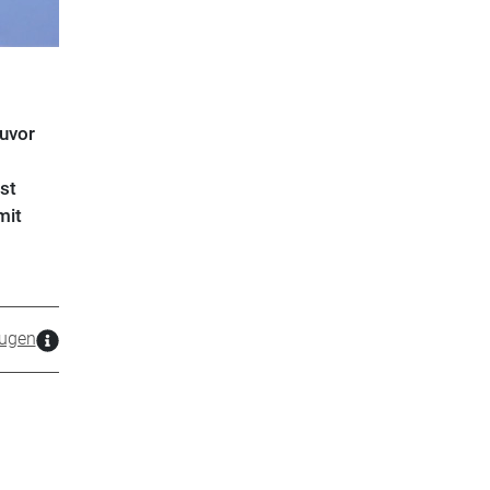
zuvor
st
mit
zugen