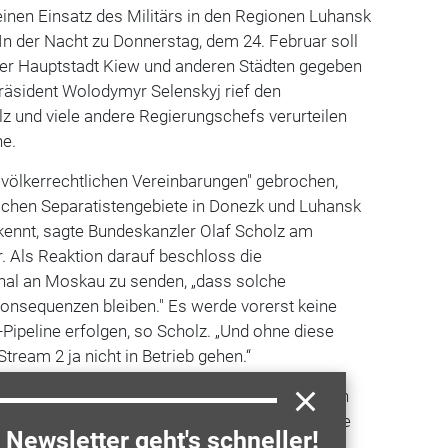
einen Einsatz des Militärs in den Regionen Luhansk
n der Nacht zu Donnerstag, dem 24. Februar soll
der Hauptstadt Kiew und anderen Städten gegeben
räsident Wolodymyr Selenskyj rief den
z und viele andere Regierungschefs verurteilen
ne.
n völkerrechtlichen Vereinbarungen" gebrochen,
ischen Separatistengebiete in Donezk und Luhansk
kennt, sagte Bundeskanzler Olaf Scholz am
r. Als Reaktion darauf beschloss die
ignal an Moskau zu senden,
„
dass solche
onsequenzen bleiben." Es werde vorerst keine
Pipeline erfolgen, so Scholz. „Und ohne diese
Stream 2 ja nicht in Betrieb gehen.“
e
USA
, Litauen und
Großbritannien
begrüßten den
EU
hat Sanktionen gegen Russland verhängt, die
Newsletter geht's schneller!
Tages beschlossen wurden. Unter anderem