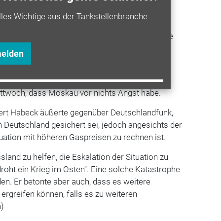
en den
Handel
mit russischen Staatsanleihen zu
lles Wichtige aus der Tankstellenbranche
rden 350 Abgeordnete sowie Unternehmen und
sliste gesetzt. Dadurch werden Vermögenswerte
ise in die EU verboten.
melden
 schon mit Sanktionen gerechnet und reagierte
chaft. Der Vize-Außenminister
Andrej Rudenko
ittwoch, dass
Moskau vor nichts Angst habe.
ert Habeck äußerte gegenüber Deutschlandfunk,
 Deutschland gesichert sei, jedoch angesichts der
tuation mit höheren Gaspreisen zu rechnen ist.
sland zu helfen, die Eskalation der Situation zu
roht ein Krieg im Osten“. Eine solche Katastrophe
den.
Er betonte aber auch, dass es weitere
 ergreifen können, falls es zu weiteren
h)