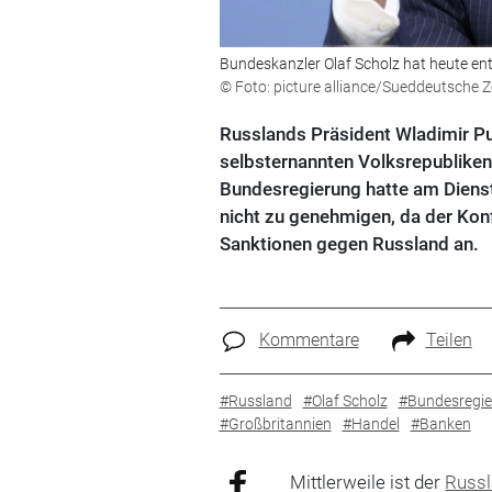
Bundeskanzler Olaf Scholz hat heute ent
© Foto: picture alliance/Sueddeutsche 
Russlands Präsident Wladimir Put
selbsternannten Volksrepubliken
Bundesregierung hatte am Dienst
nicht zu genehmigen, da der Konf
Sanktionen gegen Russland an.
Kommentare
Teilen
#Russland
#Olaf Scholz
#Bundesregie
#Großbritannien
#Handel
#Banken
Mittlerweile ist der
Russ