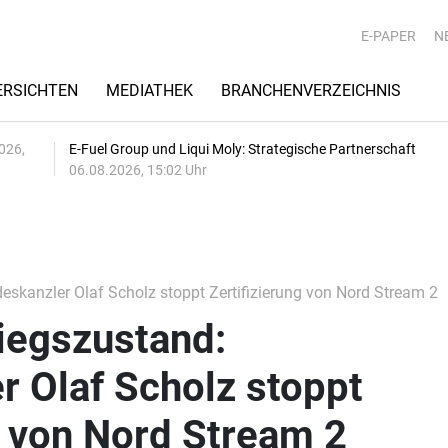
E-PAPER
N
RSICHTEN
MEDIATHEK
BRANCHENVERZEICHNIS
026,
E-Fuel Group und Liqui Moly: Strategische Partnerschaft
06.08.2026, 15:02 Uhr
skanzler Olaf Scholz stoppt Zertifizierung von Nord Stream 2
iegszustand:
 Olaf Scholz stoppt
g von Nord Stream 2