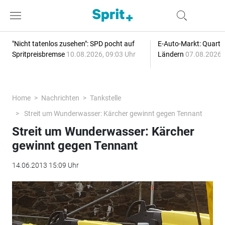
"Nicht tatenlos zusehen": SPD pocht auf
E-Auto-Markt: Quartal
Spritpreisbremse
10.08.2026, 09:03 Uhr
Ländern
07.08.2026, 
Home
Nachrichten
Tankstelle
Streit um Wunderwasser: Kärcher gewinnt gegen Tennant
Streit um Wunderwasser: Kärcher
gewinnt gegen Tennant
14.06.2013 15:09 Uhr