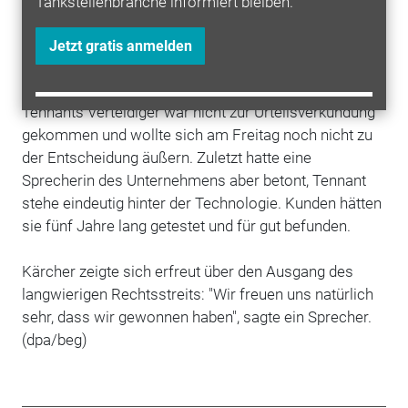
Tankstellenbranche informiert bleiben.
nicht mehr tun, entschied das Gericht.
Jetzt gratis anmelden
Tennants Verteidiger erschien nicht zur
Urteilverkündung
Tennants Verteidiger war nicht zur Urteilsverkündung
gekommen und wollte sich am Freitag noch nicht zu
der Entscheidung äußern. Zuletzt hatte eine
Sprecherin des Unternehmens aber betont, Tennant
stehe eindeutig hinter der Technologie. Kunden hätten
sie fünf Jahre lang getestet und für gut befunden.
Kärcher zeigte sich erfreut über den Ausgang des
langwierigen Rechtsstreits: "Wir freuen uns natürlich
sehr, dass wir gewonnen haben", sagte ein Sprecher.
(dpa/beg)