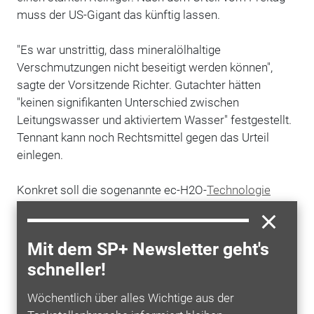
muss der US-Gigant das künftig lassen.
"Es war unstrittig, dass mineralölhaltige
Verschmutzungen nicht beseitigt werden können",
sagte der Vorsitzende Richter. Gutachter hätten
"keinen signifikanten Unterschied zwischen
Leitungswasser und aktiviertem Wasser" festgestellt.
Tennant kann noch Rechtsmittel gegen das Urteil
einlegen.
Konkret soll die sogenannte ec-H2O-
Technologie
Wasser nach Angaben von Tennant elektrisch derart
umwandeln, dass es mindestens so gründlich reinigt
wie chemische Mittel. Sogar "schädlichen
Mit dem SP+ Newsletter geht's
Mikroorganismen" soll so der Garaus gemacht
schneller!
werden, heißt es in einer Info-Broschüre. Der US-
Hersteller hatte zudem von einer "bewährten
Wöchentlich über alles Wichtige aus der
Technologie" gesprochen. Auch das darf er künftig