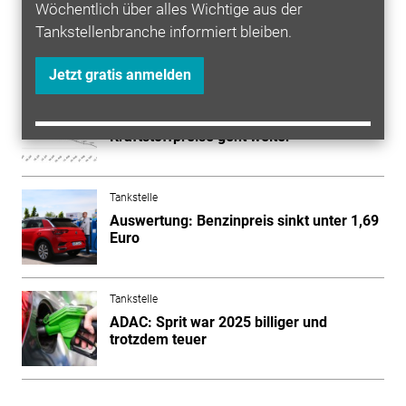
Wöchentlich über alles Wichtige aus der
Tankstellenbranche informiert bleiben.
Mehr zum Thema entdecken
Jetzt gratis anmelden
Tankstelle
Preisniveau von 2021: Talfahrt der
Kraftstoffpreise geht weiter
Tankstelle
Auswertung: Benzinpreis sinkt unter 1,69
Euro
Tankstelle
ADAC: Sprit war 2025 billiger und
trotzdem teuer