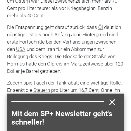
um Ostern war Diesel zwischenzeitlich mehr als 70
Cent pro Liter teurer als vor Kriegsbeginn, Benzin
mehr als 40 Cent.
Die Entspannung geht darauf zurück, dass
Öl
deutlich
günstiger ist als noch Anfang Juni. Hintergrund sind
erste Fortschritte bei den Verhandlungen zwischen
den
USA
und dem Iran für ein Abkommen zur
Beilegung des Kriegs. Die Blockade der Straße von
Hormus hatte den
Ölpreis
im März zeitweise über 120
Dollar je Barrel getrieben.
Zudem spielt auch der Tankrabatt eine wichtige Rolle.
Er senkt die
Steuern
pro Liter um 16,7 Cent. Ohne ihn
wäre Benzin und Diesel deutlich teurer als vor
Kriegsbeginn. Immerhin deuten die aktuellen Preise
aber darauf hin, dass Diesel und E10 auch ohne den
Mit dem SP+ Newsletter geht's
Rabatt
, der am Monatsende ausläuft, unter 2 Euro pro
schneller!
Liter bleiben könnten.