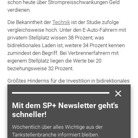
schon heute über Strompreisschwankungen Geld
verdienen.
Die Bekanntheit der
Technik
ist der Studie zufolge
vergleichsweise hoch. Unter den E-Auto-Fahrern mit
privatem Stellplatz wissen 38 Prozent, was
bidirektionales Laden ist, weitere 34 Prozent kennen
zumindest den Begriff. Bei Verbrennerfahrern mit
eigenem Stellplatz liegen die Werte bei 20
beziehungsweise 32 Prozent.
Größtes Hindernis für die Investition in bidirektionales
Laden zu Hause ist nach Einschätzung der Befragten
die nötige Anfangsinvestition in die Ladeinfrastruktur.
Hinzu kommen Sorgen um eine mögliche
Mit dem SP+ Newsletter geht's
Batteriealterung, Zweifel an der technischen Reife und
schneller!
der erwartete Aufwand im Alltag.
Wöchentlich über alles Wichtige aus der
Tankstellenbranche informiert bleiben.