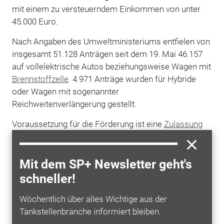
mit einem zu versteuerndem Einkommen von unter
45.000 Euro.
Nach Angaben des Umweltministeriums entfielen von
insgesamt 51.128 Anträgen seit dem 19. Mai 46.157
auf vollelektrische Autos beziehungsweise Wagen mit
Brennstoffzelle
. 4.971 Anträge wurden für Hybride
oder Wagen mit sogenannter
Reichweitenverlängerung gestellt.
Voraussetzung für die Förderung ist eine
Zulassung
des Fahrzeugs seit dem 1. Januar dieses Jahres. Die
Höhe des staatlichen Zuschusses hängt von
Fahrzeug, Einkommen und Familiengröße ab und kann
Mit dem SP+ Newsletter geht's
bis zu 6.000 Euro betragen. Die Fördermittel sollen für
schneller!
bis zu 800.000 Fahrzeuge ausreichen.
Wöchentlich über alles Wichtige aus der
Tankstellenbranche informiert bleiben.
Mehr zum Thema entdecken