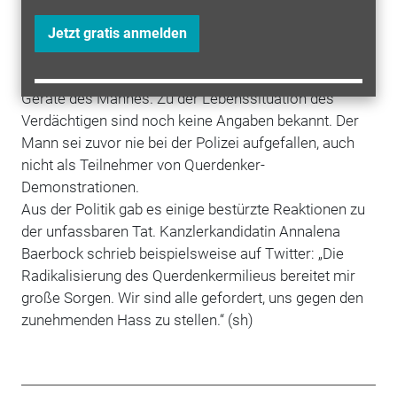
ein klares Bild machen. Die Feinarbeit der
Ermittlungen geht jetzt erst so richtig los.“
Mehr
Jetzt gratis anmelden
Klarheit erhoffen sich die Ermittler vor allem von der
Auswertung der sichergestellten elektronischen
Geräte des Mannes. Zu der Lebenssituation des
Verdächtigen sind noch keine Angaben bekannt. Der
Mann sei zuvor nie bei der Polizei aufgefallen, auch
nicht als Teilnehmer von Querdenker-
Demonstrationen.
Aus der Politik gab es einige bestürzte Reaktionen zu
der unfassbaren Tat. Kanzlerkandidatin Annalena
Baerbock schrieb beispielsweise auf Twitter: „Die
Radikalisierung des Querdenkermilieus bereitet mir
große Sorgen. Wir sind alle gefordert, uns gegen den
zunehmenden Hass zu stellen.“ (
sh)