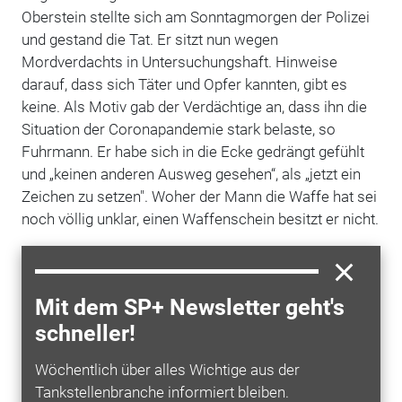
Oberstein stellte sich am Sonntagmorgen der Polizei
und gestand die Tat. Er sitzt nun wegen
Mordverdachts in Untersuchungshaft. Hinweise
darauf, dass sich Täter und Opfer kannten, gibt es
keine. Als Motiv gab der Verdächtige an, dass ihn die
Situation der Coronapandemie stark belaste, so
Fuhrmann. Er habe sich in die Ecke gedrängt gefühlt
und „keinen anderen Ausweg gesehen“, als „jetzt ein
Zeichen zu setzen". Woher der Mann d
ie Waffe hat sei
noch völlig unklar, einen Waffenschein besitzt er nicht.
Triers Polizeipräsident Friedel Durben betonte: „Das
ist auf jeden Fall ein besonderer Fall. Wir haben weder
im Polizeipräsidium Trier noch im Land Rheinland-
Mit dem SP+ Newsletter geht's
Pfalz eine solche Tat gehabt, die einen
schneller!
Zusammenhang zu Corona vermuten lässt.“
Die
Ermittlungen werden laut Fuhrmann noch einige
Wöchentlich über alles Wichtige aus der
Wochen dauern: „Wir müssen uns jetzt erstmal selbst
Tankstellenbranche informiert bleiben.