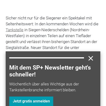
Sicher nicht nur für die Siegener ein Spektakel mit
Seltenheitswert: In den kommenden Wochen wird die
Tankstelle
in Siegen-Niederschelden (Nordrhein-
Westfalen) in einzelnen Teilen auf einen Tieflader
gestellt und verlässt ihren bisherigen Standort an der
Siegtalstraße. Neuer Standort für die unter
Denkmalschutz stehende Tankstelle wird das
Freilichtmuseum Detmold des Landschaftsverbandes
Westfalen-Lippe (LWL). Die Tankstelle aus dem Jahr
Mit dem SP+ Newsletter geht's
1951 ist knapp 19 Meter lang, gut sieben Meter breit
schneller!
und fast 4,5 Meter hoch. "Zwei zentrale Fragen stellen
sich mir dabei: Schaffen wir die Zerlegung ohne dass
Wöchentlich über alles Wichtige aus der
einzelne Teile zerbrechen und bekommen wir die
Tankstellenbranche informiert bleiben.
Tankstelle noch vor dem Winter ins Museum", sagt
Claudia Diekmann, Architektin im LWL-
Jetzt gratis anmelden