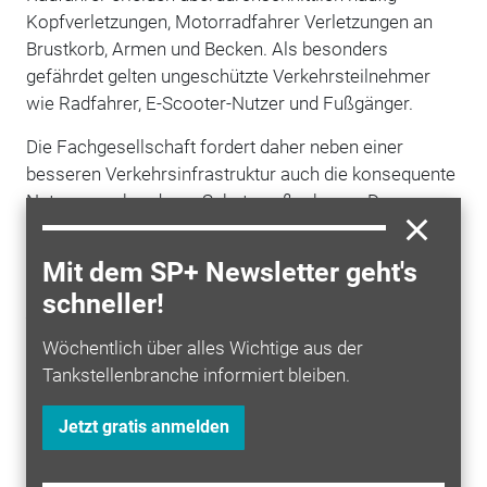
Kopfverletzungen, Motorradfahrer Verletzungen an
Brustkorb, Armen und Becken. Als besonders
gefährdet gelten ungeschützte Verkehrsteilnehmer
wie Radfahrer, E-Scooter-Nutzer und Fußgänger.
Die Fachgesellschaft fordert daher neben einer
besseren Verkehrsinfrastruktur auch die konsequente
Nutzung vorhandener Schutzmaßnahmen. Dazu
zählen Helme auf Fahrrad und E-Scooter,
Schutzkleidung auf dem Motorrad sowie
Mit dem SP+ Newsletter geht's
Sicherheitsgurte im Auto. Zudem sollen moderne
schneller!
Fahrerassistenzsysteme
und automatische
Notrufsysteme stärker dazu beitragen, die Folgen
Wöchentlich über alles Wichtige aus der
schwerer Unfälle zu reduzieren.
Tankstellenbranche informiert bleiben.
Jetzt gratis anmelden
Mehr zum Thema entdecken