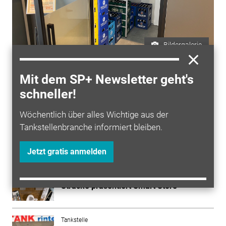
Bildergalerie
Mit dem SP+ Newsletter geht's
ZUR BILDERGALERIE
schneller!
Wöchentlich über alles Wichtige aus der
Tankstellenbranche informiert bleiben.
Mehr zum Thema entdecken
Jetzt gratis anmelden
Tankstelle
Tankstelle & Mittelstand 2025: Heinrich
Stracke präsentiert Smart Store
Tankstelle