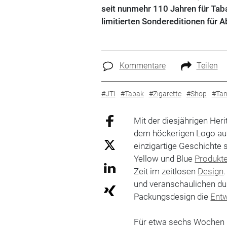
seit nunmehr 110 Jahren für Tab
limitierten Sondereditionen für
Kommentare
Teilen
#JTI
#Tabak
#Zigarette
#Shop
#Tan
Mit der diesjährigen Heri
dem höckerigen Logo auf 
einzigartige Geschichte 
Yellow und Blue
Produkt
Zeit im zeitlosen
Design
und veranschaulichen dur
Packungsdesign die
Entw
Für etwa sechs Wochen un