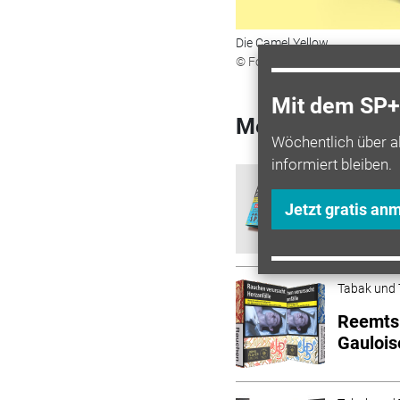
Die Camel Yellow.
© Foto: JTI
Mit dem SP+ 
Mehr zum Them
Wöchentlich über a
informiert bleiben.
Tabak und 
JTI: So
Jetzt gratis an
Tabak und 
Reemtsm
Gaulois