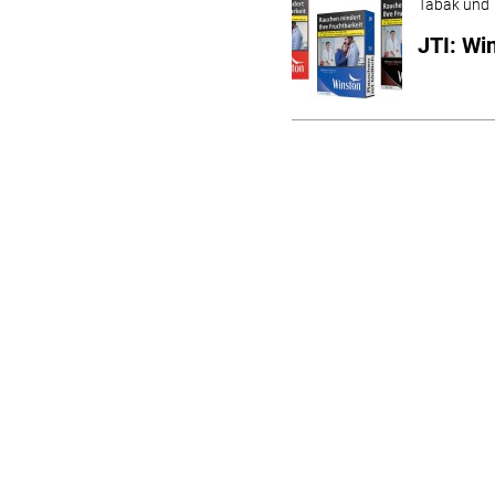
Tabak und 
JTI: Wi