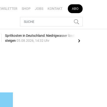
EWSLETTER
SHOP
JOBS
KONTAKT
ABO
Spritkosten in Deutschland: Niedrigwasser lässt Preise
Date
steigen
05.08.2026, 14:32 Uhr
Pro