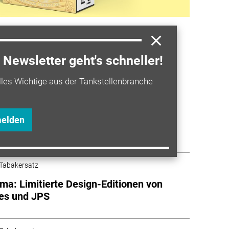
Newsletter geht's schneller!
a entdecken
lles Wichtige aus der Tankstellenbranche
Tabakersatz
nderedition der American Spirit
melden
Tabakersatz
a: Limitierte Design-Editionen von
es und JPS