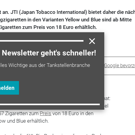
an. JTI (Japan Tobacco International) bietet daher die näc
zigaretten in den Varianten Yellow und Blue sind ab Mitte
garetten zum Preis von 18 Euro erhältlich.
Newsletter geht's schneller!
lles Wichtige aus der Tankstellenbranche
Sprit+ bei Google bevor
melden
bt es noch mehr Camel Zigaretten im Großformat:
 Großpackungen ausgebaut und so sind die Camel
 57 Zigaretten zum
Preis
von 18 Euro in den
ow und Blue erhältlich.