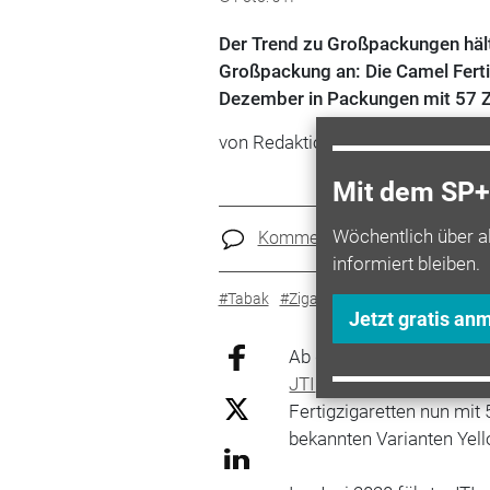
Der Trend zu Großpackungen hält 
Großpackung an: Die Camel Fertig
Dezember in Packungen mit 57 Zi
von Redaktion Sprit+
Mit dem SP+ 
Wöchentlich über a
Kommentare
Teilen
informiert bleiben.
#Tabak
#Zigarette
#Shop
#JTI
Jetzt gratis an
Ab dem 15. Dezember gi
JTI
hat sein Angebot an
Fertigzigaretten nun mit
bekannten Varianten Yell