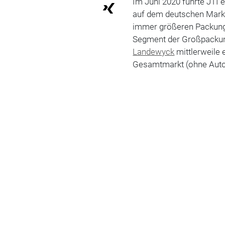
Im Juni 2020 führte JTI 
auf dem deutschen Markt 
immer größeren Packunge
Segment der Großpackun
Landewyck
mittlerweile 
Gesamtmarkt (ohne Aut