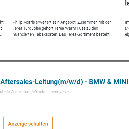
l
eht
Philip Morris erweitert sein Angebot: Zusammen mit der
Im
it
Terea Turquoise gehört Terea Warm Fuse zu den
Mo
..
nuancierten Tabaksorten. Das Terea-Sortiment besteht...
ei
 Aftersales-Leitung(m/w/d) - BMW & MINI
rstede;Wiefelstede;Wilhelmshaven;Jever
Anzeige schalten