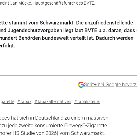
 meint Jan Mücke, Hauptgeschäftsführer des BVTE.
rette stammt vom Schwarzmarkt. Die unzufriedenstellende
nd Jugendschutzvorgaben liegt laut BVTE u.a. daran, dass 
undert Behörden bundesweit verteilt ist. Dadurch werden
rfolgt.
Sprit+ bei Google bevor
igarette
#Tabak
#Tabakalternativen
#Tabaksteuer
apes hat sich in Deutschland zu einem massiven
ezu jede zweite konsumierte Einweg-E-Zigarette
nhofer-IIS-Studie von 2026) vom Schwarzmarkt,