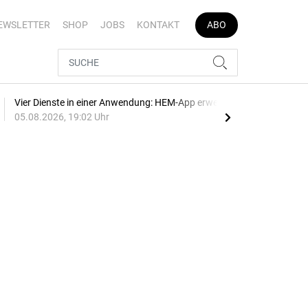
EWSLETTER
SHOP
JOBS
KONTAKT
ABO
Vier Dienste in einer Anwendung: HEM-App erweitert
E-Au
05.08.2026, 19:02 Uhr
05.0