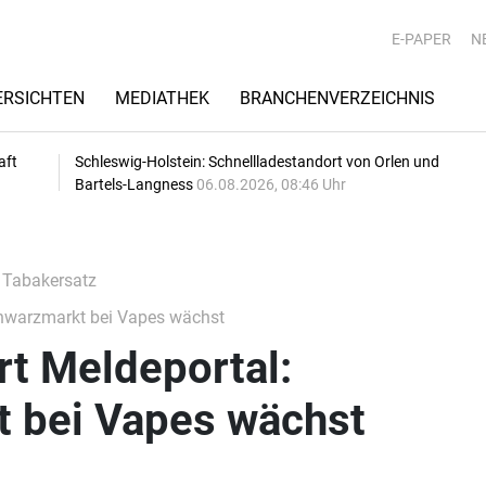
E-PAPER
N
RSICHTEN
MEDIATHEK
BRANCHENVERZEICHNIS
aft
Schleswig-Holstein: Schnellladestandort von Orlen und
Bartels-Langness
06.08.2026, 08:46 Uhr
 Tabakersatz
chwarzmarkt bei Vapes wächst
rt Meldeportal:
 bei Vapes wächst