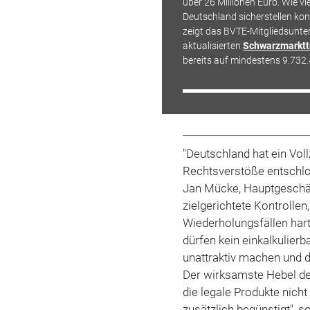
über 26 Millionen Euro. Wie vi
Deutschland sicherstellen ko
zeigt das BVTE-Mitgliedsunt
aktualisierten
Schwarzmarktt
bereits auf mindestens 9.732.
"Deutschland hat ein Vo
Rechtsverstöße entschlos
Jan Mücke, Hauptgeschäf
zielgerichtete Kontrolle
Wiederholungsfällen har
dürfen kein einkalkulier
unattraktiv machen und 
Der wirksamste Hebel des
die legale Produkte nich
zusätzlich begünstigt", 