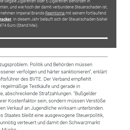
ele illegale Zigaretten oder E-Zigaretten Behörden in
nnten, und wie hoch der damit verbundene Steuerschaden ist,
ernehmen Imperial Brands
Reemtsma
mit seinem fortlaufend
racker
. In diesem Jahr beläuft sich der Steuerschaden bisher
474 Euro (Stand Mai).
llzugsproblem. Politik und Behörden müssen
sener verfolgen und härter sanktionieren", erklärt
tsführer des BVTE. Der Verband empfiehlt
n, regelmäßige Testkäufe und gerade in
te, abschreckende Strafzahlungen. "Bußgelder
barer Kostenfaktor sein, sondern müssen Verstöße
den Verkauf an Jugendliche wirksam unterbinden.
 Staates bleibt eine ausgewogene Steuerpolitik,
t unnötig verteuert und damit den Schwarzmarkt
so Mücke.