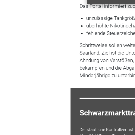
Das Portal informiert zu
unzulässige Tankgröß
überhöhte Nikotingeha
fehlende Steuerzeich
Schrittweise sollen weit
Saarland. Ziel ist die Un
Ahndung von Verstößen, 
bekämpfen und die Abgab
Minderjährige zu unterbi
Schwarzmarkttr
Der staatliche Kontrollverlust