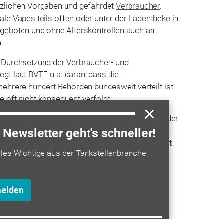
etzlichen Vorgaben und gefährdet
Verbraucher
.
ale Vapes teils offen oder unter der Ladentheke in
ngeboten und ohne Alterskontrollen auch an
.
e Durchsetzung der Verbraucher- und
gt laut BVTE u.a. daran, dass die
hrere hundert Behörden bundesweit verteilt ist.
 oft nicht konsequent verfolgt.
 (31. Mai) erweitert der BVTE (Bundesverband der
artiger Erzeugnisse) sein
Meldeportal vape-
Newsletter geht's schneller!
eres Bundesland: Ab sofort können Bürger nicht
lles Wichtige aus der Tankstellenbranche
in
, sondern auch in Bremen Verstöße gegen den
Handel mit illegalen Einweg-
E-Zigaretten
ie Hinweise werden automatisch an die
melden
tergeleitet.
ler Vapes