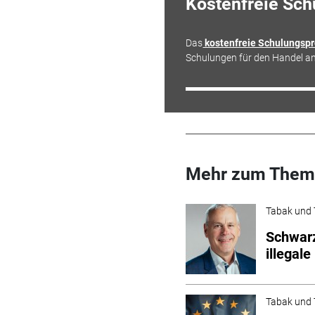
Kostenfreie Sc
Das
kostenfreie Schulungsp
Schulungen für den Handel an
Mehr zum Them
Tabak und 
Schwarz
illegale
Tabak und 