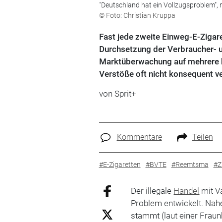
"Deutschland hat ein Vollzugsproblem",
© Foto: Christian Kruppa
Fast jede zweite Einweg-E-Ziga
Durchsetzung der Verbraucher- u
Marktüberwachung auf mehrere h
Verstöße oft nicht konsequent ve
von
Sprit+
Kommentare
Teilen
#E-Zigaretten
#BVTE
#Reemtsma
#Z
Der illegale
Handel
mit V
Problem entwickelt. Nah
stammt (laut einer Frau