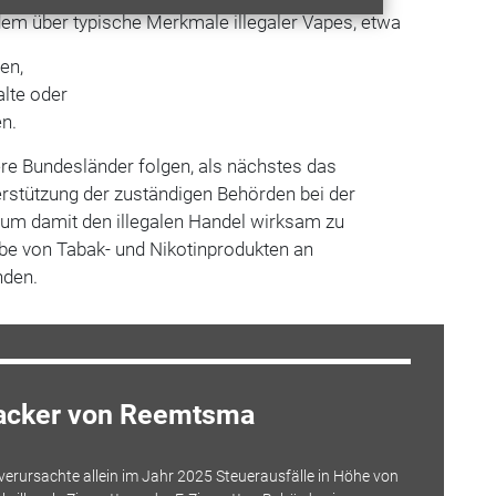
dem über typische Merkmale illegaler Vapes, etwa
en,
lte oder
en.
ere Bundesländer folgen, als nächstes das
terstützung der zuständigen Behörden bei der
um damit den illegalen Handel wirksam zu
e von Tabak- und Nikotinprodukten an
nden.
acker von Reemtsma
 verursachte allein im Jahr 2025 Steuerausfälle in Höhe von