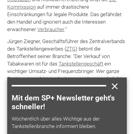
Kommission
auf immer drastischere
Einschränkungen für legale Produkte. Das gefährdet
den Handel und ignoriert auch die Interessen
erwachsener
Verbraucher
."
Jürgen Ziegner, Geschäftsführer des Zentralverbands
des Tankstellengewerbes (
ZTG
) betont die
Betroffenheit seiner Branche: "Der Verkauf von
Tabakwaren ist für das
Tankstellengeschäft
ein
wichtiger Umsatz- und Frequenzbringer. Wer ganze
Sortimente verbietet oder immer weiter einschränkt,
schwächt die wirtschaftliche Grundlage tausender
Standorte. Bitte nehmen Sie sich 5 Minuten Zeit und
Mit dem SP+ Newsletter geht's
sagen Sie Brüssel Ihre Meinung!"
schneller!
Matthias Junkers, Geschäftsführer des
Wöchentlich über alles Wichtige aus der
Bundesverbands Deutscher Tabakwaren-Großhändler
Tankstellenbranche informiert bleiben.
und Automatenaufsteller (BDTA), hebt die