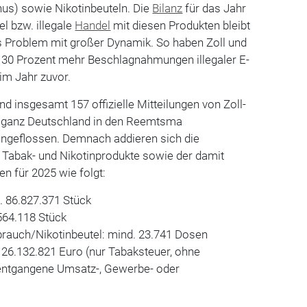
us) sowie Nikotinbeuteln. Die
Bilanz
für das Jahr
l bzw. illegale
Handel
mit diesen Produkten bleibt
s Problem mit großer Dynamik. So haben Zoll und
t 30 Prozent mehr Beschlagnahmungen illegaler E-
 im Jahr zuvor.
d insgesamt 157 offizielle Mitteilungen von Zoll-
s ganz Deutschland in den Reemtsma
ngeflossen. Demnach addieren sich die
en Tabak- und Nikotinprodukte sowie der damit
n für 2025 wie folgt:
. 86.827.371 Stück
.564.118 Stück
rauch/Nikotinbeutel: mind. 23.741 Dosen
 26.132.821 Euro (nur Tabaksteuer, ohne
entgangene Umsatz-, Gewerbe- oder