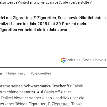
el zu wenige Kontrollen und viel zu milde Strafen bei Verstößen."
el mit Zigaretten, E-Zigaretten, Snus sowie Nikotinbeuteln 
Polizei haben im Jahr 2025 fast 30 Prozent mehr
garetten vermeldet als im Jahr zuvor.
Sprit+ bei Google bevor
en
#Tabakkonsum
#E-Zigaretten
mtsma
seinen
Schwarzmarkt-Tracker
für
Tabak
-
utschland gestartet. Auf Basis offizieller
d
Polizei
bietet er seither einen Überblick über die
 verkehrsfähigen Zigaretten,
E-Zigaretten
, Tabak