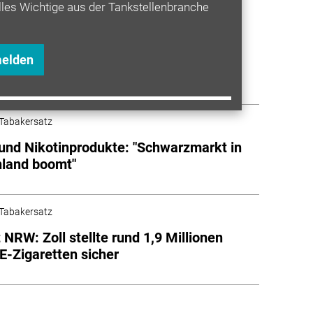
lles Wichtige aus der Tankstellenbranche
Tabakersatz
e (E-)Zigaretten: Reemtsma startet
melden
zmarkt-Tracker"
Tabakersatz
und Nikotinprodukte: "Schwarzmarkt in
hland boomt"
Tabakersatz
 NRW: Zoll stellte rund 1,9 Millionen
 E-Zigaretten sicher