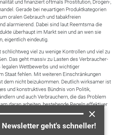
nalität und finanziert oftmals Prostitution, Drogen-,
ndel. Gerade bei neuartigen Produktkategorien
 zum oralen Gebrauch und tabakfreien
rend alarmierend. Dabei sind laut Reemtsma die
odukte überhaupt im Markt sein und an wen sie
 eigentlich eindeutig.
t schlichtweg viel zu wenige Kontrollen und viel zu
ößen. Das geht massiv zu Lasten des Verbraucher-
 legalen Wettbewerbs und wichtiger
m Staat fehlen. Mit weiteren Einschränkungen
st dem nicht beizukommen. Deutlich wirksamer ist
es und konstruktives Bündnis von Politik,
Händlern und auch Verbrauchern, die das Problem
m daran arbeiten, bestehende Regeln effektiver
legalen Markt zurückzudrängen.“
Newsletter geht's schneller!
a entdecken