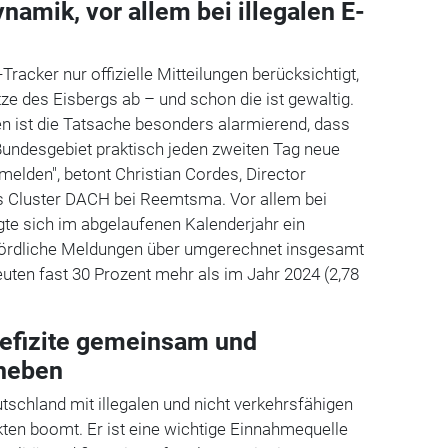
amik, vor allem bei illegalen E-
acker nur offizielle Mitteilungen berücksichtigt,
itze des Eisbergs ab – und schon die ist gewaltig.
n ist die Tatsache besonders alarmierend, dass
ndesgebiet praktisch jeden zweiten Tag neue
lden", betont Christian Cordes, Director
rs Cluster DACH bei Reemtsma. Vor allem bei
igte sich im abgelaufenen Kalenderjahr ein
hördliche Meldungen über umgerechnet insgesamt
euten fast 30 Prozent mehr als im Jahr 2024 (2,78
efizite gemeinsam und
eheben
schland mit illegalen und nicht verkehrsfähigen
ten boomt. Er ist eine wichtige Einnahmequelle