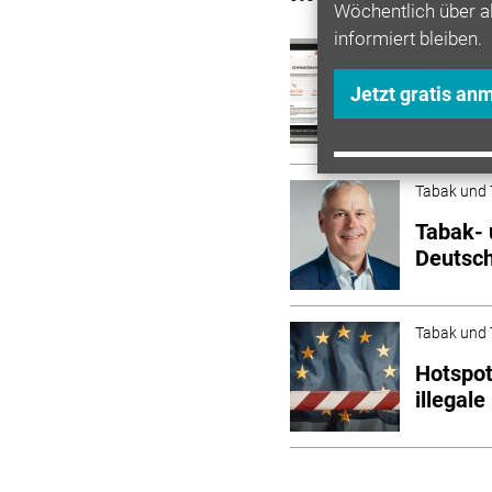
Wöchentlich über a
informiert bleiben.
Tabak und 
Illegal
Jetzt gratis an
"Schwar
Tabak und 
Tabak- 
Deutsc
Tabak und 
Hotspot
illegale