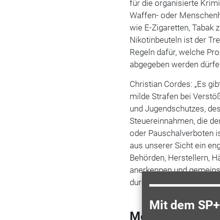
für die organisierte Krimi
Waffen- oder Menschenha
wie E-Zigaretten, Tabak
Nikotinbeuteln ist der T
Regeln dafür, welche Pr
abgegeben werden dürfen,
Christian Cordes: „Es gib
milde Strafen bei Verst
und Jugendschutzes, des
Steuereinnahmen, die de
oder Pauschalverboten i
aus unserer Sicht ein eng
Behörden, Herstellern, 
anerkennen und gemeinsa
durchzusetzen und den il
Mit dem SP+ 
Mehr zum Them