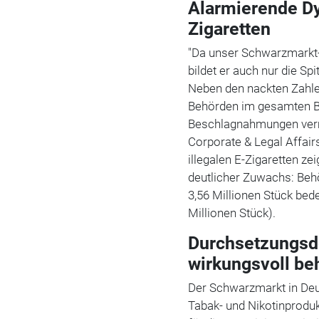
Alarmierende Dyn
Zigaretten
"Da unser Schwarzmarkt-Tr
bildet er auch nur die Sp
Neben den nackten Zahle
Behörden im gesamten Bu
Beschlagnahmungen verme
Corporate & Legal Affai
illegalen E-Zigaretten ze
deutlicher Zuwachs: Be
3,56 Millionen Stück bed
Millionen Stück).
Durchsetzungsd
wirkungsvoll b
Der Schwarzmarkt in Deut
Tabak- und Nikotinproduk