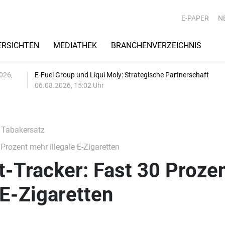
E-PAPER
N
RSICHTEN
MEDIATHEK
BRANCHENVERZEICHNIS
026,
E-Fuel Group und Liqui Moly: Strategische Partnerschaft
06.08.2026, 15:02 Uhr
 Tabakersatz
rozent mehr illegale E-Zigaretten
-Tracker: Fast 30 Proze
 E-Zigaretten