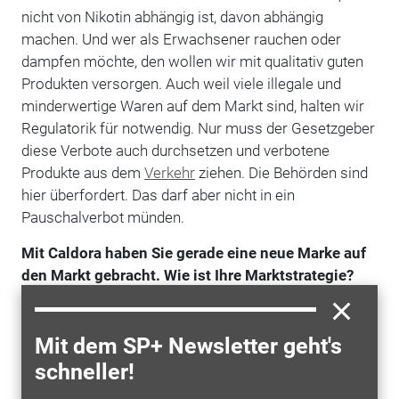
nicht von Nikotin abhängig ist, davon abhängig
machen. Und wer als Erwachsener rauchen oder
dampfen möchte, den wollen wir mit qualitativ guten
Produkten versorgen. Auch weil viele illegale und
minderwertige Waren auf dem Markt sind, halten wir
Regulatorik für notwendig. Nur muss der Gesetzgeber
diese Verbote auch durchsetzen und verbotene
Produkte aus dem
Verkehr
ziehen. Die Behörden sind
hier überfordert. Das darf aber nicht in ein
Pauschalverbot münden.
Mit Caldora haben Sie gerade eine neue Marke auf
den Markt gebracht. Wie ist Ihre Marktstrategie?
Wir sind überzeugt, dass sich
Qualität
am Ende
durchsetzt. Daher setzen wir auf Qualität Made in
Mit dem SP+ Newsletter geht's
Germany und wollen Produkt und Marke sicher im
schneller!
Markt aufbauen. Für Caldora suchen wir gezielt