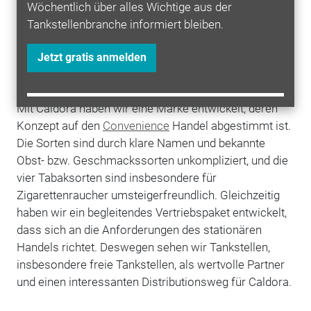
Partner im stationären
Handel
, um die Marke
Wöchentlich über alles Wichtige aus der
gemeinsam kontrolliert und stabil aufzubauen, ohne
Tankstellenbranche informiert bleiben.
Online-Vergleichbarkeit herzustellen.
Jetzt gratis anmelden
Und wie sieht es mit dem Verkauf an Tankstellen
aus?
Mit Caldora haben wir eine Marke entwickelt, deren
Konzept auf den
Convenience
Handel abgestimmt ist.
Die Sorten sind durch klare Namen und bekannte
Obst- bzw. Geschmackssorten unkompliziert, und die
vier Tabaksorten sind insbesondere für
Zigarettenraucher umsteigerfreundlich. Gleichzeitig
haben wir ein begleitendes Vertriebspaket entwickelt,
dass sich an die Anforderungen des stationären
Handels richtet. Deswegen sehen wir Tankstellen,
insbesondere freie Tankstellen, als wertvolle Partner
und einen interessanten Distributionsweg für Caldora.