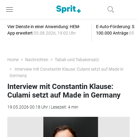
Vier Dienste in einer Anwendung: HEM-
E-Auto-Förderung: Sc
App erweitert
05.08.2026, 19:02 Uhr
100.000 Anträge
05.
Home
Nachrichten
Tabak und Tabakersatz
Interview mit Constantin Klause: Culami setzt auf Made in
Germany
Interview mit Constantin Klause:
Culami setzt auf Made in Germany
19.05.2026 00:18 Uhr | Lesezeit: 4 min