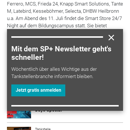
Ferrero, MCS, Frieda 24, Knapp Smart Solutions, Tante
M, Latebird, Kesseböhmer, Selecta, DHBW Heilbronn
u.a. Am Abend des 11. Juli findet die Smart Store 24/7
Night auf dem Bildungscampus statt. Sie bietet
Gelegenheit zum Austauschen, Reden und
Netzwerken.
Mit dem SP+ Newsletter geht's
Details zum Programm gibt es
hier
. auch Tickets
schneller!
können
über diesen Link
erworben werden.
Wöchentlich über alles Wichtige aus der
Tankstellenbranche informiert bleiben.
Mehr zum Thema entdecken
Jetzt gratis anmelden
Tankstelle
Veranstaltungstipp: Retail Innovation
Days Special
Tankstelle