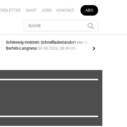
EWSLETTER
SHOP
JOBS
KONTAKT
ABO
Schleswig-Holstein: Schnellladestandort von Orlen und
Vier
Bartels-Langness
06.08.2026, 08:46 Uhr
05.0