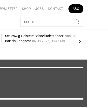
EWSLETTER
SHOP
JOBS
KONTAKT
ABO
Schleswig-Holstein: Schnellladestandort von Orlen und
Vier
Bartels-Langness
06.08.2026, 08:46 Uhr
05.0