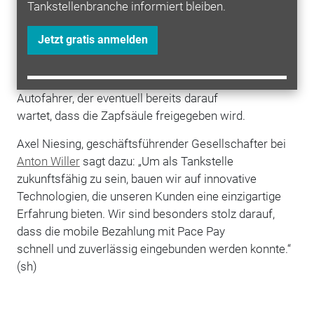
Tankstellenbranche informiert bleiben.
Die Bezahlung wird nicht nur einfacher und schneller,
es ergeben sich auch eine Vielzahl anderer Vorteile:
Jetzt gratis anmelden
So müssen zum Beispiel Motorradfahrer den Helm
nicht mehr absetzen, um zu bezahlen. Außerdem
verkürzt sich auch die Wartezeit für den nächsten
Autofahrer, der eventuell bereits darauf
wartet, dass die Zapfsäule freigegeben wird.
Axel Niesing, geschäftsführender Gesellschafter bei
Anton Willer
sagt dazu: „Um als Tankstelle
zukunftsfähig zu sein, bauen wir auf innovative
Technologien, die unseren Kunden eine einzigartige
Erfahrung bieten. Wir sind besonders stolz darauf,
dass die mobile Bezahlung mit Pace Pay
schnell und zuverlässig eingebunden werden konnte.“
(sh)