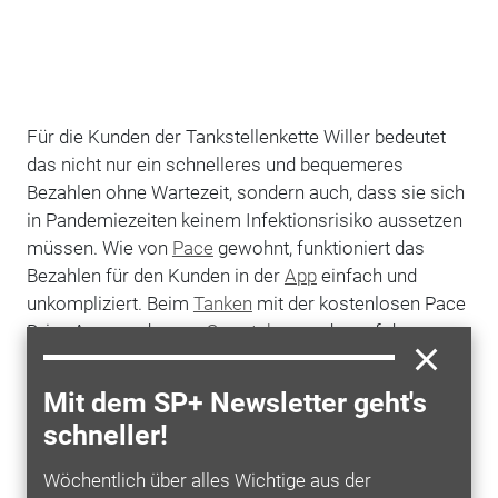
Für die Kunden der Tankstellenkette Willer bedeutet
das nicht nur ein schnelleres und bequemeres
Bezahlen ohne Wartezeit, sondern auch, dass sie sich
in Pandemiezeiten keinem Infektionsrisiko aussetzen
müssen. Wie von
Pace
gewohnt, funktioniert das
Bezahlen für den Kunden in der
App
einfach und
unkompliziert. Beim
Tanken
mit der kostenlosen Pace
Drive App werden am
Smartphone
oder auf der
Smartwatch die
Zapfsäule
und eine Zahlungsmethode
ausgewählt. Nach dem Tanken wird die Zahlung
Mit dem SP+ Newsletter geht's
freigegeben und schon kann man weiterfahren. Die
schneller!
Zahlung ist zum Beispiel mit
Apple
Pay, Kreditkarten,
PayPal und Giropay/Paydirekt möglich.
Wöchentlich über alles Wichtige aus der