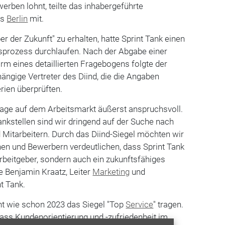
erben lohnt, teilte das inhabergeführte
us
Berlin
mit.
r der Zukunft" zu erhalten, hatte Sprint Tank einen
prozess durchlaufen. Nach der Abgabe einer
rm eines detaillierten Fragebogens folgte der
ngige Vertreter des Diind, die die Angaben
rien überprüften.
e Lage auf dem Arbeitsmarkt äußerst anspruchsvoll.
nkstellen sind wir dringend auf der Suche nach
 Mitarbeitern. Durch das Diind-Siegel möchten wir
nen und Bewerbern verdeutlichen, dass Sprint Tank
 Arbeitgeber, sondern auch ein zukunftsfähiges
te Benjamin Kraatz, Leiter
Marketing
und
t Tank.
nt wie schon 2023 das Siegel "Top
Service
" tragen.
 dass Kundenorientierung und -zufriedenheit im