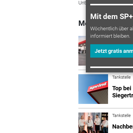
Unternehmen höchste Pri
Mit dem SP+ 
Mehr zum Them
Wöchentlich über a
informiert bleiben.
Tankstelle
Deutsch
Jetzt gratis an
super P
Tankstelle
Top bei
Siegert
Tankstelle
Nachber