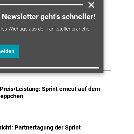
orität genießen.
Newsletter geht's schneller!
a entdecken
lles Wichtige aus der Tankstellenbranche
er Kunden-Award 2024/25: Sprint mit
melden
reis-Leistungs-Verhältnis
 Preis/Leistung: Sprint erneut auf dem
reppchen
icht: Partnertagung der Sprint