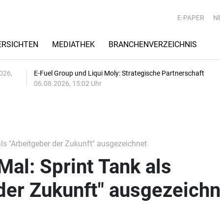
E-PAPER
N
RSICHTEN
MEDIATHEK
BRANCHENVERZEICHNIS
026,
E-Fuel Group und Liqui Moly: Strategische Partnerschaft
06.08.2026, 15:02 Uhr
s "Arbeitgeber der Zukunft" ausgezeichnet
al: Sprint Tank als
der Zukunft" ausgezeichn