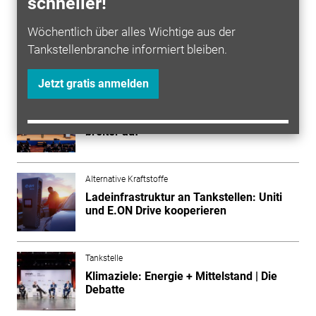
schneller!
Wöchentlich über alles Wichtige aus der
Tankstellenbranche informiert bleiben.
Mehr zum Thema entdecken
Jetzt gratis anmelden
Tankstelle
UMPF 2026: Tankstellen stellen sich
breiter auf
Alternative Kraftstoffe
Ladeinfrastruktur an Tankstellen: Uniti
und E.ON Drive kooperieren
Tankstelle
Klimaziele: Energie + Mittelstand | Die
Debatte