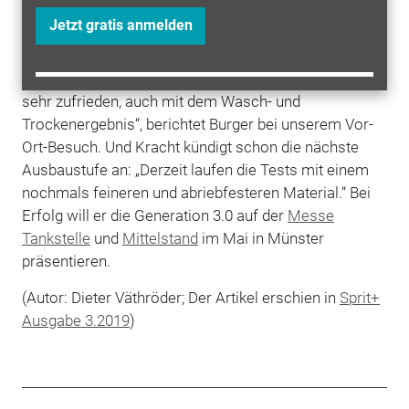
Bezeichnung Promicro 2.0 läuft, handelt es sich doch
Jetzt gratis anmelden
um eine Weiterentwicklung des Materials. „Es ist
nochmals fester und steht besser. Wir haben das
Material seit einem Dreivierteljahr im Einsatz und sind
sehr zufrieden, auch mit dem Wasch- und
Trockenergebnis“, berichtet Burger bei unserem Vor-
Ort-Besuch. Und Kracht kündigt schon die nächste
Ausbaustufe an: „Derzeit laufen die Tests mit einem
nochmals feineren und abriebfesteren Material.“ Bei
Erfolg will er die Generation 3.0 auf der
Messe
Tankstelle
und
Mittelstand
im Mai in Münster
präsentieren.
(Autor: Dieter Väthröder; Der Artikel erschien in
Sprit+
Ausgabe 3.2019
)