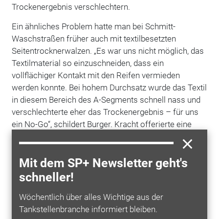
Trockenergebnis verschlechtern.
Ein ähnliches Problem hatte man bei Schmitt-
Waschstraßen früher auch mit textilbesetzten
Seitentrocknerwalzen. „Es war uns nicht möglich, das
Textilmaterial so einzuschneiden, dass ein
vollflächiger Kontakt mit den Reifen vermieden
werden konnte. Bei hohem Durchsatz wurde das Textil
in diesem Bereich des A-Segments schnell nass und
verschlechterte eher das Trockenergebnis – für uns
ein No-Go“, schildert Burger. Kracht offerierte eine
Lösung mit einem speziell konfektionierten Besatz der
Seitentrockner, der den Reifenkontakt verhindert.
Mit dem SP+ Newsletter geht's
Nächste Generation
schneller!
Zuletzt hat die Waschstraße Schmitt in
Wöchentlich über alles Wichtige aus der
Tauberbischofsheim 2018 neues Waschmaterial von
Tankstellenbranche informiert bleiben.
Promicro bekommen. Auch wenn es noch unter der