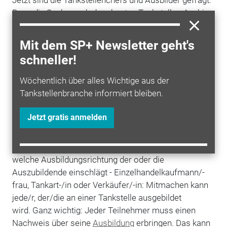
Denn die Suche nach dem besten Tankstellen-Azubi
läuft bereits. Das Schlagwort lautet: TOP AZUBI 2014.
Dabei müssen die Teilnehmer des
Mit dem SP+ Newsletter geht's
Wissenswettbewerbs nach gewohnter Manier 20
schneller!
Fragen rund um die
Tankstelle
beantworten. Der
Fragebogen liegt den
tm
-Ausgabe 4/14, 5/14 sowie
Wöchentlich über alles Wichtige aus der
6/14 bei, die Teilnahme ist aber natürlich auch
online
Tankstellenbranche informiert bleiben.
möglich.
Jetzt gratis anmelden
Für jede Frage gibt es fünf Punkte, wer die meisten
Punkte erreicht, kommt auf das Siegertreppchen. Bei
gleicher Punktzahl stellen wir eine Stichfrage. Egal,
welche Ausbildungsrichtung der oder die
Auszubildende einschlägt - Einzelhandelkaufmann/-
frau, Tankart-/in oder Verkäufer/-in: Mitmachen kann
jede/r, der/die an einer Tankstelle ausgebildet
wird. Ganz wichtig: Jeder Teilnehmer muss einen
Nachweis über seine
Ausbildung
erbringen. Das kann