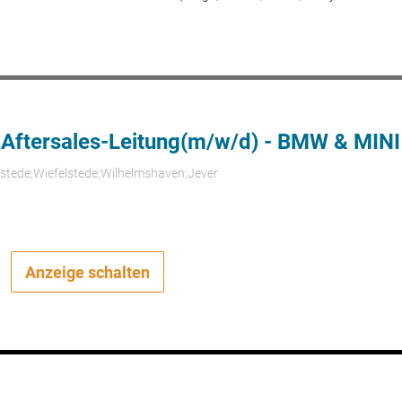
 Aftersales-Leitung(m/w/d) - BMW & MINI
rstede;Wiefelstede;Wilhelmshaven;Jever
Anzeige schalten