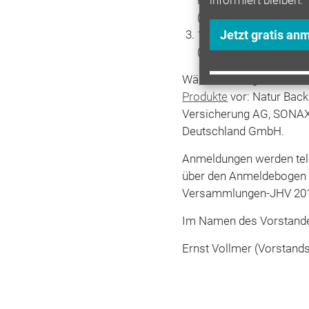
informiert bleiben.
(Hans Möller, Natur
18.00 Uhr Rheinschiff
Jetzt gratis an
(gegen eine geringe K
Während des gesamten T
Produkte
vor: Natur Bac
Versicherung AG, SONAX 
Deutschland GmbH.
Anmeldungen werden tel
über den Anmeldebogen
Versammlungen-JHV 20
Im Namen des Vorstand
Ernst Vollmer (Vorstand