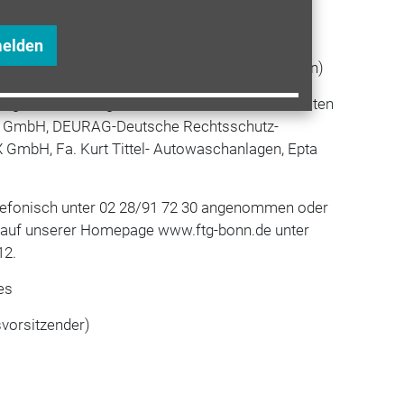
 Back GmbH)
fahrt auf der "Godesia" mit Rheinischem Buffet
melden
ostenbeteiligung in Höhe von 49,00 € pro Person)
ages stellen folgende Unternehmen ihre neuesten
k GmbH, DEURAG-Deutsche Rechtsschutz-
GmbH, Fa. Kurt Tittel- Autowaschanlagen, Epta
efonisch unter 02 28/91 72 30 angenommen oder
 auf unserer Homepage
www.ftg-bonn.de
unter
12.
es
svorsitzender)