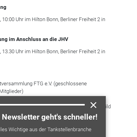
ung
10:00 Uhr im Hilton Bonn, Berliner Freiheit 2 in
ung im Anschluss an die JHV
13.30 Uhr im Hilton Bonn, Berliner Freiheit 2 in
ptversammlung FTG e.V. (geschlossene
Mitglieder)
sveranstaltung mit folgenden Vorträgen:
– kleine Investition, große Wirkung!" (
Mechtild
Psych.), SCG SchielConsulting GmbH,
Newsletter geht's schneller!
agementdiagnostik, Personalentwicklung),
rie und Wirklichkeit" (
Markus Pillok,
lles Wichtige aus der Tankstellenbranche
Köln),
"Präsentation Brot- & Snackkonzepte"