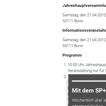
Jahreshauptversamml
Samstag, den 21.04.2012, 
53111 Bonn.
Informationsveranstalt
Samstag, den 21.04.2012, 
53111 Bonn
Programm
10.00 Uhr Jahreshau
Veranstaltung nur für 
13.30 Uhr Information
"
Mitarbeiter-Führung 
Laumen-Schiel (Dipl.
Mit dem SP+ 
Prozesscoaching, Man
"
Geschäftsplan - Theo
Wöchentlich über a
Rechtsanwalt, MKRG 