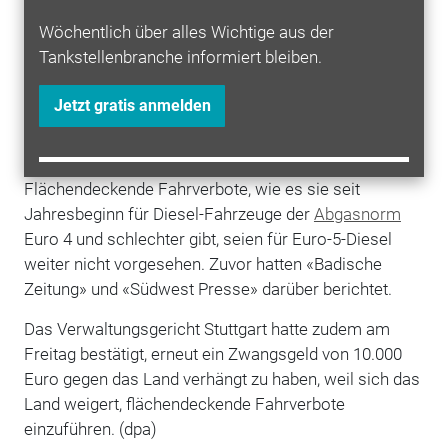
Fall Verbote auf vier Straßenabschnitten in die
Wöchentlich über alles Wichtige aus der
nächste Version des Luftreinhalteplans aufzunehmen,
Tankstellenbranche informiert bleiben.
sagte ein Sprecher des baden-württembergischen
Verkehrsministeriums am Freitag. Zu den
Jetzt gratis anmelden
ausgewählten Strecken zählt auch die Straße am
besonders mit Schadstoffen belasteten Neckartor.
Flächendeckende Fahrverbote, wie es sie seit
Jahresbeginn für Diesel-Fahrzeuge der
Abgasnorm
Euro 4 und schlechter gibt, seien für Euro-5-Diesel
weiter nicht vorgesehen. Zuvor hatten «Badische
Zeitung» und «Südwest Presse» darüber berichtet.
Das Verwaltungsgericht Stuttgart hatte zudem am
Freitag bestätigt, erneut ein Zwangsgeld von 10.000
Euro gegen das Land verhängt zu haben, weil sich das
Land weigert, flächendeckende Fahrverbote
einzuführen. (dpa)