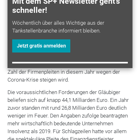
Mit dem SP+ Newsletter geht's
weiter bis Ende April für jene Unternehmen, bei denen
schneller!
die Auszahlung der seit dem 1. November
vorgesehenen staatlichen Hilfeleistungen noch
Wöchentlich über alles Wichtige aus der
aussteht.
Tankstellenbranche informiert bleiben.
Normalerweise muss ein Insolvenzantrag spätestens
Jetzt gratis anmelden
drei Wochen nach Eintritt eines Insolvenzgrunds wie
Überschuldung oder Zahlungsunfähigkeit gestellt
werden. Experten hatten zunächst befürchtet, dass die
Zahl der Firmenpleiten in diesem Jahr wegen der
Corona-Krise steigen wird.
Die voraussichtlichen Forderungen der Gläubiger
beliefen sich auf knapp 44,1 Milliarden Euro. Ein Jahr
zuvor standen mit rund 26,8 Milliarden Euro deutlich
weniger im Feuer. Den Angaben zufolge beantragten
mehr wirtschaftlich bedeutende Unternehmen
Insolvenz als 2019. Für Schlagzeilen hatte vor allem
die spektakuläre Pleite des Finanzdienstleister