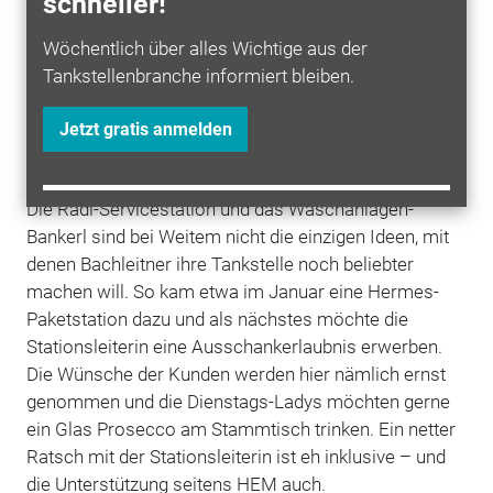
schneller!
gemütliches Äußeres und wird sich auch am
zukünftigen Rathaus und dem sich in Planung
Wöchentlich über alles Wichtige aus der
befindlichen Seniorenwohnungen wiederfinden. Die
Tankstellenbranche informiert bleiben.
Deutsche
Tamoil
GmbH überlegt, diese Optik bei
anstehenden Neubauten zu übernehmen,
Jetzt gratis anmelden
Fahrenzhausen ist also ein echtes Pionierprojekt
gewesen.“
Die Radl-Servicestation und das Waschanlagen-
Bankerl sind bei Weitem nicht die einzigen Ideen, mit
denen Bachleitner ihre Tankstelle noch beliebter
machen will. So kam etwa im Januar eine Hermes-
Paketstation dazu und als nächstes möchte die
Stationsleiterin eine Ausschankerlaubnis erwerben.
Die Wünsche der Kunden werden hier nämlich ernst
genommen und die Dienstags-Ladys möchten gerne
ein Glas Prosecco am Stammtisch trinken. Ein netter
Ratsch mit der Stationsleiterin ist eh inklusive – und
die Unterstützung seitens HEM auch.