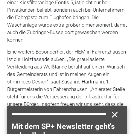
einer Kiesfilteranlage Fontis 5, ist nicht nur bei
Privatkunden beliebt, sondern auch bei Unternehmern,
die Fahrgäste zum Flughafen bringen. Die
Waschanlage wurde extra größer dimensioniert, damit
auch die Zubringer-Busse dort gewaschen werden
können.
Eine weitere Besonderheit der HEM in Fahrenzhausen
ist die Holzfassade außen. „Die grau-lasierte
Verkleidung aus Weißtanne beruht auf einem Wunsch
des Gemeinderats und ist in meinen Augen ein
stimmiges
Design
“, sagt Susanne Hartmann, 1.
Bürgermeisterin von Fahrenzhausen. „An erster Stelle
steht für uns die Verbesserung der
Infrastruktur
für
unsere Bürger. Insofern freuen wir uns sehr, dass die
Deutsche Tamoil
GmbH sich hier so offen und
kooperativ gezeigt hat.“ Und weiter: „Die Fassade aus
Mit dem SP+ Newsletter geht's
natürlichen Materialien verleiht der Tankstelle ein