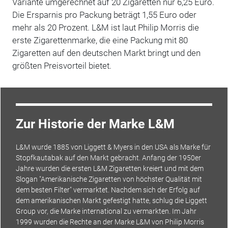
Variante umgerechnet auf 20 Zigaretten nur 6,25 Euro.
Die Ersparnis pro Packung beträgt 1,55 Euro oder
mehr als 20 Prozent. L&M ist laut Philip Morris die
erste Zigarettenmarke, die eine Packung mit 80
Zigaretten auf den deutschen Markt bringt und den
größten Preisvorteil bietet.
Zur Historie der Marke L&M
L&M wurde 1885 von Liggett & Myers in den USA als Marke für
Stopfkautabak auf den Markt gebracht. Anfang der 1950er
Jahre wurden die ersten L&M Zigaretten kreiert und mit dem
Slogan "Amerikanische Zigaretten von höchster Qualität mit
dem besten Filter" vermarktet. Nachdem sich der Erfolg auf
dem amerikanischen Markt gefestigt hatte, schlug die Liggett
Group vor, die Marke international zu vermarkten. Im Jahr
1999 wurden die Rechte an der Marke L&M von Philip Morris