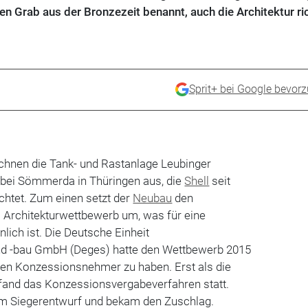
n Grab aus der Bronzezeit benannt, auch die Architektur ri
Sprit+ bei Google bevor
chnen die Tank- und Rastanlage Leubinger
1 bei Sömmerda in Thüringen aus, die
Shell
seit
chtet. Zum einen setzt der
Neubau
den
 Architekturwettbewerb um, was für eine
ich ist. Die Deutsche Einheit
nd -bau GmbH (Deges) hatte den Wettbewerb 2015
inen Konzessionsnehmer zu haben. Erst als die
 fand das ­Konzessionsvergabeverfahren statt.
em Siegerentwurf und ­bekam den Zuschlag.