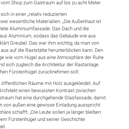
 vom Shop zum Gastraum auf bis zu acht Meter.
ich in ­einer „relativ reduzierten
wei wesentliche Materialien: „Die ­Außenhaut ist
ltete Aluminiumfassade. Das Dach und die
h aus Aluminium, sodass das Gebäude wie aus
klärt Greubel. Das war ihm wichtig, da man von
us auf die Raststätte herunterblicken kann. Den
age wie vom Hügel aus eine Atmosphäre der Ruhe
nd sich zugleich die Architektur der Rastanlage
hen Fürstenhügel zurücknehmen soll.
e öffentlichen Räume mit Holz ausgekleidet. Auf
Architekt einen ­bewussten Kontrast zwischen
straum hat eine durchgehende Glasfassade, damit
 von außen eine gewisse Einladung ausspricht
äre schafft. „Die Leute sollen ja länger bleiben
dem Fürstenhügel und ­seiner Geschichte
el.