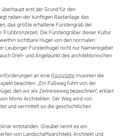
 überhaupt erst der Grund für den
iegt neben der künftigen Rast­anlage das
n, das ­größte erhaltene Fürstengrab der
er Frühbronzezeit. Die Fürstengräber dieser Kultur
weithin sichtbare ­Hügel von den normalen
 der Leubinger Fürstenhügel nicht nur Namensgeber
 auch Dreh- und Angelpunkt des architektonischen
Anforderungen an eine
Raststätte
mussten die
 Aspekt beachten: „Ein Fußweg führt von der
gel, den wir als Zeitreiseweg bezeichnen“, erklärt
 von Mono Architekten. Der Weg wird von
tet und vermittelt so die geschichtlichen
ziplinär entstanden. Greubel nennt es ein
erfen von Landschaftsarchitekt, Architekt und