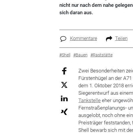
nicht nur nach dem nahe gelegene
sich daran aus.
Kommentare
Teilen
#Shell
#Bauen
#Raststätte
Zwei Besonderheiten zei
Fürsten­hügel an der A7
dem 1. Oktober 2018 erri
Siegerentwurf aus einem
Tankstelle
eher ungewöhnl
Fernstraßenplanungs- u
ausgelobt, noch ohne ­e
Preisträger feststanden,
Shell bewarb sich mit d