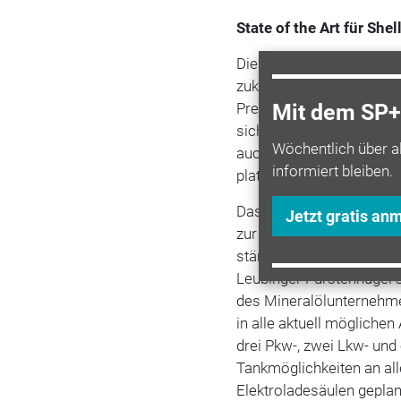
State of the Art für Shel
Die unternehmerische Ziel
zukunftsweisenden Beitrag
Pressesprecherin Cornel
Mit dem SP+ 
sich versorgen, erholen 
Wöchentlich über a
auch etwas über die Reg
informiert bleiben.
platzierten Stelen des Ze
Das Konzept soll den reg
Jetzt gratis an
zur Geschichte herstelle
stärker als an anderen S
Leubinger Fürstenhügel so
des Mineralölunternehmen
in alle aktuell möglichen 
drei Pkw-, zwei Lkw- und
Tankmöglichkeiten an all
Elektroladesäulen geplan