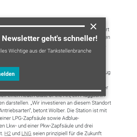
l
setzung von Shell für dieses Projekt ist, einen
 zur Mobilitäts- und Baukultur zu leisten, erklärt
ia Wolber. „Die Reisenden und Rastenden können
Newsletter geht's schneller!
und sogar, aufgrund der Spezifik des Standortes,
lles Wichtige aus der Tankstellenbranche
ion und deren Geschichte lernen und durch die
itreiseweges erleben.“
ionalen Ansatz vertiefen und einen starken Bezug
melden
n. „Damit sollte die Verbindung Region und Bau
tandorten ausgeprägt sein“, vermutet Wolber. Der
ll einen neuen State of the Art, ein Flaggschiff
 dar­stellen. „Wir investieren an diesem Standort
Antriebsarten“, betont Wolber. Die ­Station ist mit
 einer LPG-Zapfsäule sowie Adblue-
en Lkw- und einer Pkw-Zapfsäule und drei
t.
H2
und
LNG
seien prinzipiell für die ­Zukunft