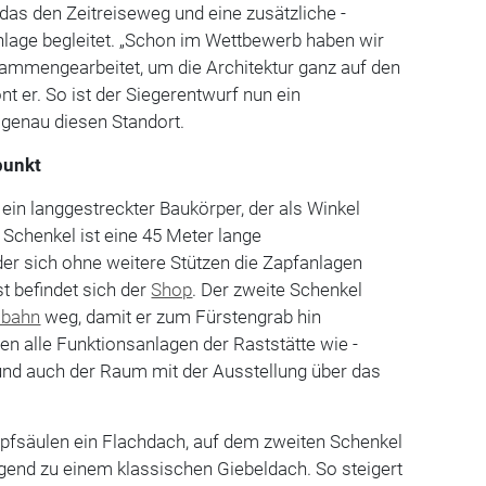
as den Zeitreiseweg und eine zusätzliche ­
nlage begleitet. „Schon im Wettbewerb haben wir
mmengearbeitet, um die Architektur ganz auf den
nt er. So ist der Siegerentwurf nun ein
r genau diesen Standort.
punkt
 ein langgestreckter Baukörper, der als Winkel
e Schenkel ist eine 45 Meter lange
 der sich ohne weitere Stützen die Zapfanlagen
st befindet sich der
Shop
. Der zweite Schenkel
obahn
weg, damit er zum Fürstengrab hin
egen alle Funktionsanlagen der Raststätte wie ­
und auch der Raum mit der Ausstellung über das
Zapfsäulen ein Flachdach, auf dem zweiten Schenkel
eigend zu einem klassischen Giebeldach. So steigert