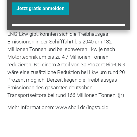
Universität Hamburg (TUHH) in
Berlin
vorstellte.
Jetzt gratis anmelden
Unter der Annahme, dass es bis 2040 weltweit 6.000
(vor allem) große LNG-Schiffe und in der EU 480.000
LNG-Lkw gibt, könnten sich die Treibhausgas-
Emissionen in der Schifffahrt bis 2040 um 132
Millionen Tonnen und bei schweren Lkw je nach
Motortechnik
um bis zu 4,7 Millionen Tonnen
reduzieren. Bei einem Anteil von 30 Prozent Bio-LNG
wäre eine zusätzliche Reduktion bei Lkw um rund 20
Prozent möglich. Derzeit liegen die Treibhausgas-
Emissionen des gesamten deutschen
Transportsektors bei rund 166 Millionen Tonnen. (jr)
Mehr Informationen: www.shell.de/lngstudie