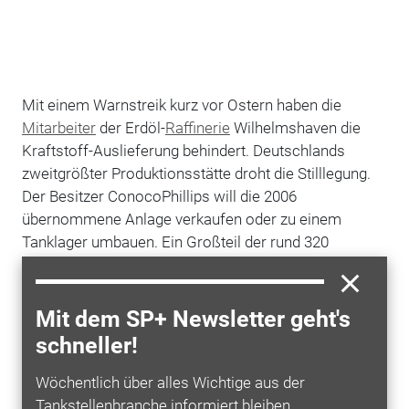
Mit einem Warnstreik kurz vor Ostern haben die
Mitarbeiter
der Erdöl-
Raffinerie
Wilhelmshaven die
Kraftstoff-Auslieferung behindert. Deutschlands
zweitgrößter Produktionsstätte droht die Stilllegung.
Der Besitzer ConocoPhillips will die 2006
übernommene Anlage verkaufen oder zu einem
Tanklager umbauen. Ein Großteil der rund 320
verbliebenen Beschäftigten müsste dann gehen.
Verhandlungen über einen Sozialplan blieben bislang
ergebnislos. Mehr als 100 Mitarbeiter legten am
Mit dem SP+ Newsletter geht's
Donnerstagmorgen für zweieinhalb Stunden die Arbeit
schneller!
nieder. Mit Fahnen und Transparenten protestierten
sie gegen die Verhandlungstaktik des US-Ölkonzerns.
Wöchentlich über alles Wichtige aus der
Mehrere Tankwagen mussten nicht abgefertigt
Tankstellenbranche informiert bleiben.