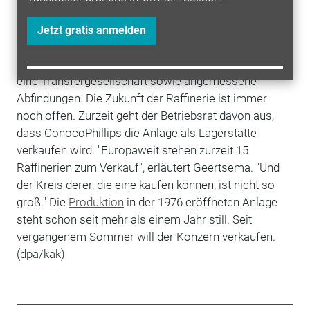
umkehren. "Das ist ein erstes Warnsignal, dass wir
auch anders können", sagte Betriebsratschef Uwe
Jetzt gratis anmelden
Geertsema. Die Arbeitnehmer fordern eine
Weiterbeschäftigung aller Mitarbeiter bis Jahresende,
eine Transfergesellschaft sowie angemessene
Abfindungen. Die Zukunft der Raffinerie ist immer
noch offen. Zurzeit geht der Betriebsrat davon aus,
dass ConocoPhillips die Anlage als Lagerstätte
verkaufen wird. "Europaweit stehen zurzeit 15
Raffinerien zum Verkauf", erläutert Geertsema. "Und
der Kreis derer, die eine kaufen können, ist nicht so
groß." Die
Produktion
in der 1976 eröffneten Anlage
steht schon seit mehr als einem Jahr still. Seit
vergangenem Sommer will der Konzern verkaufen.
(dpa/kak)