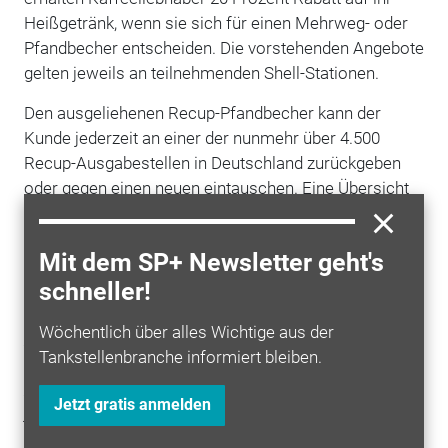
Heißgetränk, wenn sie sich für einen Mehrweg- oder
Pfandbecher entscheiden. Die vorstehenden Angebote
gelten jeweils an teilnehmenden Shell-Stationen.
Den ausgeliehenen Recup-Pfandbecher kann der
Kunde jederzeit an einer der nunmehr über 4.500
Recup-Ausgabestellen in Deutschland zurückgeben
oder gegen einen neuen eintauschen. Eine Übersicht
hierzu gibt es in der kostenlosen Recup-App. „Mit den
Pfandbechern von Recup wollen wir die Kunden davon
Mit dem SP+ Newsletter geht's
überzeugen, sich gegen Wegwerfbecher und für die
schneller!
Vermeidung von Müll zu entscheiden“, sagt Jan
Toschka, Shell-Tankstellenchef in Deutschland,
Wöchentlich über alles Wichtige aus der
Österreich
und der
Schweiz
. „Wir geben ihnen die
Tankstellenbranche informiert bleiben.
Möglichkeit, ohne großen Aufwand etwas für die
Umwelt
zu tun – und dabei gleichzeitig auch noch bei
Jetzt gratis anmelden
jedem Heißgetränk Geld zu sparen.“