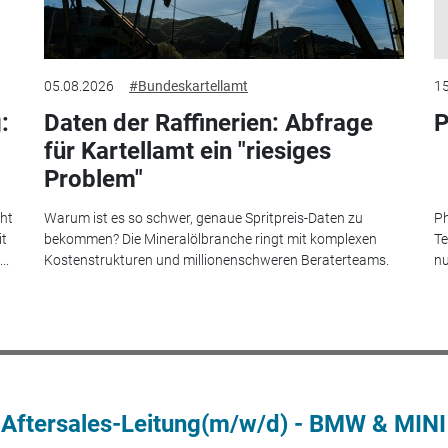
05.08.2026
#Bundeskartellamt
15
:
Daten der Raffinerien: Abfrage
P
für Kartellamt ein "riesiges
Problem"
eht
Warum ist es so schwer, genaue Spritpreis-Daten zu
Ph
it
bekommen? Die Mineralölbranche ringt mit komplexen
Te
..
Kostenstrukturen und millionenschweren Beraterteams.
nu
 Aftersales-Leitung(m/w/d) - BMW & MINI