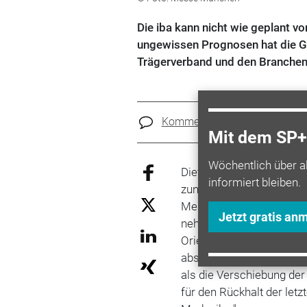
Die iba kann nicht wie geplant v
ungewissen Prognosen hat die 
Trägerverband und den Branchenv
Kommentare
Teilen
Mit dem SP+ 
Wöchentlich über a
Dieter Dohr, Vorsitzende
informiert bleiben.
zunehmende Verunsicheru
Messedurchführung im H
Jetzt gratis an
nehmen wir sehr ernst, 
Orientierung betrifft. Di
absehbar anhaltenden Rei
als die Verschiebung der 
für den Rückhalt der letz