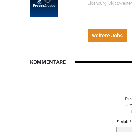
Oldenburg (Oldb);Weste
weitere Jobs
KOMMENTARE
Die
erw
E-Mail