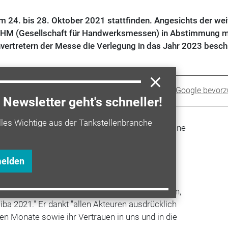
om 24. bis 28. Oktober 2021 stattfinden. Angesichts der wei
GHM (Gesellschaft für Handwerksmessen) in Abstimmung 
ertretern der Messe die Verlegung in das Jahr 2023 besch
Sprit+ bei Google bevor
Newsletter geht's schneller!
lles Wichtige aus der Tankstellenbranche
r der Geschäftsführung der GHM: "Wir spüren eine
ng der Branche hinsichtlich einer
erbst 2021. Die Bedenken unserer Kunden
melden
vor allem was den Wunsch nach frühzeitiger
e fehlende globale Öffnungsperspektive und die
serestriktionen lassen uns keine andere Option,
iba 2021." Er dankt "allen Akteuren ausdrücklich
ten Monate sowie ihr Vertrauen in uns und in die