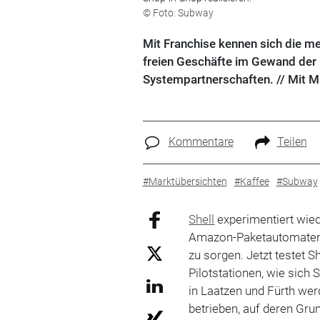
© Foto: Subway
Mit Franchise kennen sich die me
freien Geschäfte im Gewand der 
Systempartnerschaften. // Mit M
Kommentare
Teilen
#Marktübersichten
#Kaffee
#Subway
Shell
experimentiert wie
Amazon-Paketautomaten 
zu sorgen. Jetzt testet 
Pilotstationen, wie sic
in Laatzen und Fürth wer
betrieben, auf deren Gru