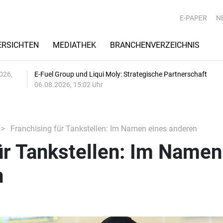
E-PAPER
N
RSICHTEN
MEDIATHEK
BRANCHENVERZEICHNIS
026,
E-Fuel Group und Liqui Moly: Strategische Partnerschaft
06.08.2026, 15:02 Uhr
Franchising für Tankstellen: Im Namen eines anderen
ür Tankstellen: Im Namen
n