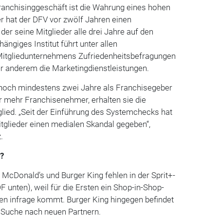
ranchisinggeschäft ist die Wahrung eines hohen
r hat der DFV vor zwölf Jahren einen
er seine Mitglieder alle drei Jahre auf den
hängiges Institut führt unter allen
itgliedunternehmens Zufriedenheitsbefragungen
er anderem die Marketingdienstleistungen.
n noch mindestens zwei Jahre als Franchisegeber
r mehr Franchisenehmer, erhalten sie die
glied. „Seit der Einführung des Systemchecks hat
tglieder einen medialen Skandal gegeben“,
.
s?
cDonald’s und Burger King fehlen in der Sprit+-
 unten), weil für die Ersten ein Shop-in-Shop-
en infrage kommt. Burger King hingegen befindet
er Suche nach neuen Partnern.