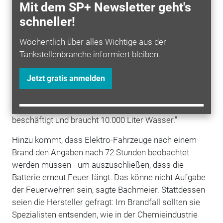
Mit dem SP+ Newsletter geht's
Fachausschusses Vorbeugender Brand- und
schneller!
Gefahrenschutz der deutschen Feuerwehren. Zwar
sei das Brandrisiko bei einem
Elektroauto
nicht höher
Wöchentlich über alles Wichtige aus der
als bei einem Benziner. Das Löschen einer
Tankstellenbranche informiert bleiben.
brennenden
Batterie
sei jedoch häufig komplizierter
und langwieriger. "Ein normales Auto löscht man in
Jetzt gratis anmelden
einer Viertelstunde ab und braucht dafür 500 Liter
Wasser", sagte Bachmeier. "Beim
E-Auto
ist die
Feuerwehr hingegen oft zwei bis drei Stunden
beschäftigt und braucht 10.000 Liter Wasser."
Hinzu kommt, dass Elektro-Fahrzeuge nach einem
Brand
den Angaben nach 72 Stunden beobachtet
werden müssen - um auszuschließen, dass die
Batterie erneut Feuer fängt. Das könne nicht Aufgabe
der Feuerwehren sein, sagte Bachmeier. Stattdessen
seien die Hersteller gefragt: Im Brandfall sollten sie
Spezialisten entsenden, wie in der Chemieindustrie