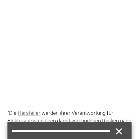
"Die
Hersteller
werden ihrer Verantwortung für
Elektroautos und den damit verbundenen Risiken nach
einem Brandereignis bislang nicht ausreichend
gerecht", sagte Peter Bachmeier, Vorsitzender des