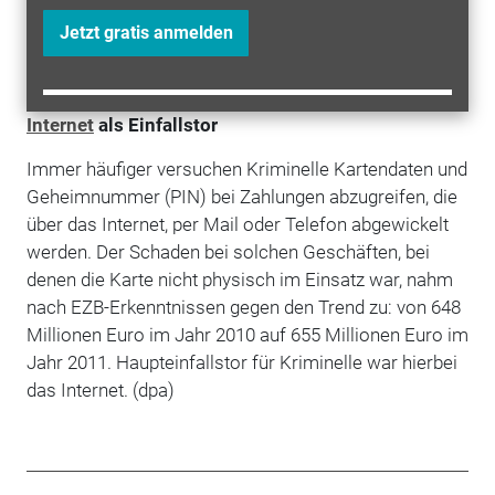
Kartensysteme belegen, einer
Einrichtung
der
Jetzt gratis anmelden
deutschen Kreditwirtschaft für das
Sicherheitsmanagement des Plastikgeldes.
Internet
als Einfallstor
Immer häufiger versuchen Kriminelle Kartendaten und
Geheimnummer (PIN) bei Zahlungen abzugreifen, die
über das Internet, per Mail oder Telefon abgewickelt
werden. Der Schaden bei solchen Geschäften, bei
denen die Karte nicht physisch im Einsatz war, nahm
nach EZB-Erkenntnissen gegen den Trend zu: von 648
Millionen Euro im Jahr 2010 auf 655 Millionen Euro im
Jahr 2011. Haupteinfallstor für Kriminelle war hierbei
das Internet. (dpa)