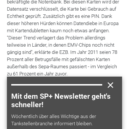
bekräftigte die Notenbank. Bei diesen Karten wird der
Datensatz verschlüsselt, die Karte bei Gebrauch auf
Echtheit geprüft. Zusätzlich gibt es eine PIN. Dank
dieser höheren Hürden können Datendiebe in Europa
mit Kartendubletten kaum noch etwas anfangen.
"Dieser Trend verlagert das Problem allerdings
teilweise in Länder, in denen EMV-Chips noch nicht
gängig sind", erklärte die EZB. Im Jahr 2011 seien 78
Prozent aller Betrugsfälle mit gefälschten Karten
außerhalb des Sepa-Raumes passiert - im Vergleich
zu 61 Prozent ein Jahr zuvor.
Denn längst nicht alle Staaten ziehen bei der
Modernisierung der inzwischen als veraltet geltenden
Mit dem SP+ Newsletter geht's
Technik
mit und rüsten Bezahlkarten statt mit
schneller!
Magnetstreifen mit moderner EMV-Sicherheitstechnik
aus. Kriminelle nutzen Kartendubletten zu
Wöchentlich über alles Wichtige aus der
betrügerischen Zwecken somit in größerem Stil zum
Tankstellenbranche informiert bleiben.
Beispiel in den
USA
, wie jüngste Daten von Euro