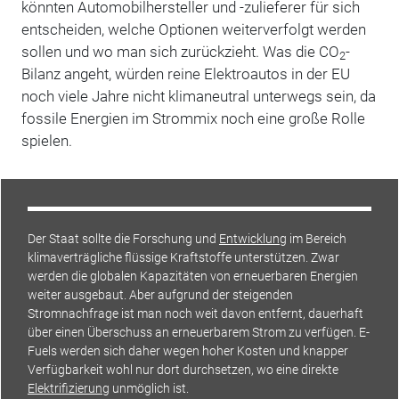
könnten Automobilhersteller und -zulieferer für sich
entscheiden, welche Optionen weiterverfolgt werden
sollen und wo man sich zurückzieht. Was die CO
-
2
Bilanz angeht, würden reine Elektroautos in der EU
noch viele Jahre nicht klimaneutral unterwegs sein, da
fossile Energien im Strommix noch eine große Rolle
spielen.
Der Staat sollte die Forschung und
Entwicklung
im Bereich
klimaverträgliche flüssige Kraftstoffe unterstützen. Zwar
werden die globalen Kapazitäten von erneuerbaren Energien
weiter ausgebaut. Aber aufgrund der steigenden
Stromnachfrage ist man noch weit davon entfernt, dauerhaft
über einen Überschuss an erneuerbarem Strom zu verfügen. E-
Fuels werden sich daher wegen hoher Kosten und knapper
Verfügbarkeit wohl nur dort durchsetzen, wo eine direkte
Elektrifizierung
unmöglich ist.