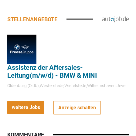
STELLENANGEBOTE
Assistenz der Aftersales-
Leitung(m/w/d) - BMW & MINI
Oldenburg (Oldb);Westerstede;Wiefelstede;Wilhelmshaven;Jever
weitere Jobs
Anzeige schalten
KOMMENTARE