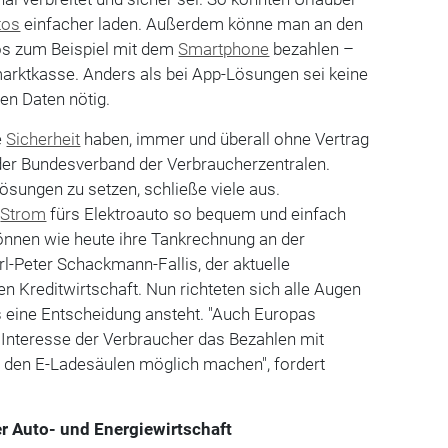
tos
einfacher laden. Außerdem könne man an den
os zum Beispiel mit dem
Smartphone
bezahlen –
arktkasse. Anders als bei App-Lösungen sei keine
len Daten nötig.
e
Sicherheit
haben, immer und überall ohne Vertrag
 der Bundesverband der Verbraucherzentralen.
llösungen zu setzen, schließe viele aus.
n
Strom
fürs Elektroauto so bequem und einfach
önnen wie heute ihre Tankrechnung an der
arl-Peter Schackmann-Fallis, der aktuelle
n Kreditwirtschaft. Nun richteten sich alle Augen
s eine Entscheidung ansteht. "Auch Europas
nteresse der Verbraucher das Bezahlen mit
n den E-Ladesäulen möglich machen", fordert
 Auto- und Energiewirtschaft