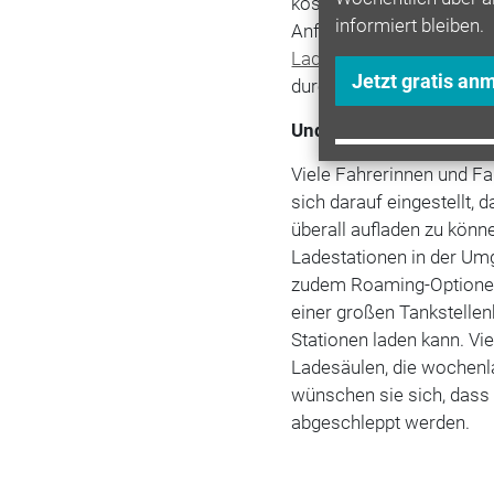
kostengünstige, digitale
informiert bleiben.
Anforderungen verteuert
Ladeinfrastruktur
. Außer
Jetzt gratis an
durch die Entscheidung a
Und die Autofahrer?
Viele Fahrerinnen und Fa
sich darauf eingestellt,
überall aufladen zu könn
Ladestationen in der Umg
zudem Roaming-Optionen,
einer großen Tankstelle
Stationen laden kann. Vi
Ladesäulen, die wochenl
wünschen sie sich, dass
abgeschleppt werden.