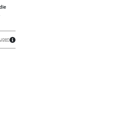
die
.
zugen