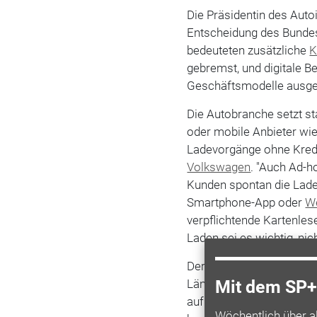
Die Präsidentin des Aut
Entscheidung des Bundes
bedeuteten zusätzliche
K
gebremst, und digitale B
Geschäftsmodelle ausg
Die Autobranche setzt st
oder mobile Anbieter wi
Ladevorgänge ohne Kredit
Volkswagen
. "Auch Ad-
Kunden spontan die Lade
Smartphone-App oder
W
verpflichtende Kartenles
Laden sei es wichtig, nic
Der Chef des Stadtwerkev
Länder träten durch ihr
Mit dem SP+ 
auf die Bremse. "Viel ef
Wöchentlich über a