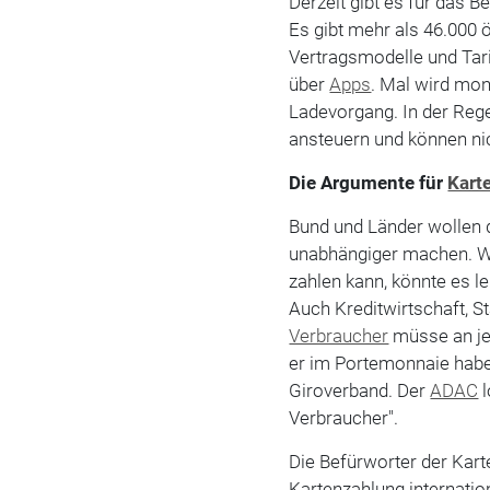
Derzeit gibt es für das 
Es gibt mehr als 46.000 ö
Vertragsmodelle und Tari
über
Apps
. Mal wird mon
Ladevorgang. In der Reg
ansteuern und können nic
Die Argumente für
Kart
Bund und Länder wollen 
unabhängiger machen. We
zahlen kann, könnte es l
Auch Kreditwirtschaft, S
Verbraucher
müsse an je
er im Portemonnaie habe
Giroverband. Der
ADAC
l
Verbraucher".
Die Befürworter der Kart
Kartenzahlung internation