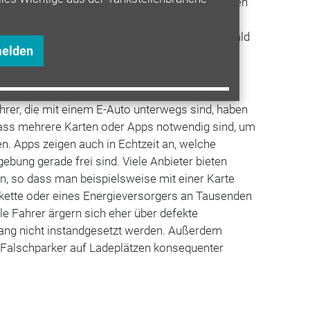
 und mobile Lösungen zu setzen." Die zusätzlichen
en und erschwerten den Ausbau der
dem könne es sein, dass alle Auflagen schon bald
melden
uf EU-Ebene hinfällig würden.
hrer, die mit einem E-Auto unterwegs sind, haben
 dass mehrere Karten oder Apps notwendig sind, um
en. Apps zeigen auch in Echtzeit an, welche
ebung gerade frei sind. Viele Anbieter bieten
 so dass man beispielsweise mit einer Karte
nkette oder eines Energieversorgers an Tausenden
ele Fahrer ärgern sich eher über defekte
ang nicht instandgesetzt werden. Außerdem
 Falschparker auf Ladeplätzen konsequenter