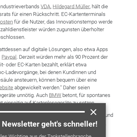
oindustrieverbands
VDA
,
Hildegard Müller
, hält die
rats für einen Rückschritt. EC-Kartenterminals
osten
für die Nutzer, das Innovationstempo werde
ezahldienstleister würden zugunsten überholter
eschlossen.
attdessen auf digitale Lösungen, also etwa Apps
e
Paypal
. Derzeit würden mehr als 90 Prozent der
- oder EC-Karten bezahlt, erklärt etwa
hoc-Ladevorgänge, bei denen Kundinnen und
säule ansteuern, können bequem über eine
ebsite
abgewickelt werden." Daher seien
egeräte unnötig. Auch
BMW
betont, für spontanes
ht einseitig auf Kartenlesegeräte zu setzen.
erbandes VKU, Ingbert Liebing, kritisiert, Bund und
e Entscheidung beim Ausbau der
Elektromobilität
Newsletter geht's schneller!
fizienter wäre es gewesen, konsequent auf
lles Wichtige aus der Tankstellenbranche