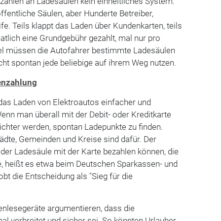
Bezahlen an Ladesäulen kein einheitliches System.
ffentliche Säulen, aber Hunderte Betreiber,
fe. Teils klappt das Laden über Kundenkarten, teils
atlich eine Grundgebühr gezahlt, mal nur pro
el müssen die Autofahrer bestimmte Ladesäulen
ht spontan jede beliebige auf ihrem Weg nutzen.
enzahlung
das Laden von Elektroautos einfacher und
nn man überall mit der Debit- oder Kreditkarte
eichter werden, spontan Ladepunkte zu finden.
tädte, Gemeinden und Kreise sind dafür. Der
der Ladesäule mit der Karte bezahlen können, die
, heißt es etwa beim Deutschen Sparkassen- und
obt die Entscheidung als "Sieg für die
enlesegeräte argumentieren, dass die
al verbreitet und sicher sei. So könnten Urlauber