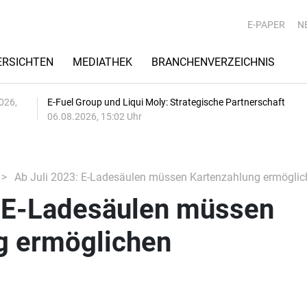
E-PAPER
N
RSICHTEN
MEDIATHEK
BRANCHENVERZEICHNIS
026,
E-Fuel Group und Liqui Moly: Strategische Partnerschaft
06.08.2026, 15:02 Uhr
Ab Juli 2023: E-Ladesäulen müssen Kartenzahlung ermöglic
: E-Ladesäulen müssen
g ermöglichen