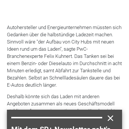
Autohersteller und Energieunternehmen müssten sich
Gedanken über die halbstündige Ladezeit machen.
Sinnvoll wäre "der Aufbau von City Hubs mit neuen
Ideen rund um das Laden", sagte PwC-
Branchenexperte Felix Kuhnert. Das Tanken sei bei
einem Benzin- oder Dieselauto im Durchschnitt in acht
Minuten erledigt, samt Abfahrt zur Tankstelle und
Bezahlen. Selbst an Schnellladesäulen dauere das bei
E-Autos deutlich länger.
Deshalb könnte sich das Laden mit anderen
Angeboten zusammen als neues Geschäftsmodell
etablieren, "wenn es innovativ und aus Kundensicht
gedacht wird", sagte Kuhnert. Das Aufladen am Zielort
werde künftig wie Parken wahrgenommen werden.