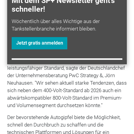
Mit dem SP+ Newsletter geht's
schneller!
Das Tempo beim Ausbau öffentlicher Ladesäulen
müsse aber stark erhöht werden, um die CO2-
Wöchentlich über alles Wichtige aus der
Vorgaben der EU zu schaffen. Ein Knackpunkt sei,
Tankstellenbranche informiert bleiben.
dass das Laden an der Straße heute für die Betreiber
der Ladesäulen oft kaum rentabel sei. Für die Kunden
Jetzt gratis anmelden
sei das Aufladen bei verschiedenen Anbietern mit
vielen verschiedenen Apps nicht immer einfach.
Spontanes Laden sei meist teurer. Sinnvoll wäre ein
leistungsfähiger Standard, sagte der Deutschlandchef
der Unternehmensberatung PwC Strategy &, Jörn
Neuhausen. "Wir sehen aktuell starke Tendenzen, dass
sich neben dem 400-Volt-Standard ab 2026 auch ein
abwärtskompatibler 800-Volt-Standard im Premium-
und Volumensegment durchsetzen könnte."
Der bevorstehende Autogipfel biete die Möglichkeit,
schnell den Durchbruch zu schaffen und die
technischen Plattformen und Lösungen für ein