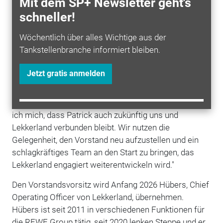
Mit dem SP+ Newsletter geht's
"Patrick Steppe hat mit seiner jahrzehntelangen
schneller!
Erfahrung maßgeblich dazu beitragen, Lekkerland zu
dem zu machen, was es heute ist: ein führender
Wöchentlich über alles Wichtige aus der
Player im Bereich
Convenience
und
Tankstellenbranche informiert bleiben.
Unterwegskonsum. Wir sind sehr zufrieden mit dieser
Entwicklung
. Ich danke ihm ganz herzlich für die
Jetzt gratis anmelden
immer vertrauensvolle und gute Zusammenarbeit, die
ich sehr schätze", so Lionel Souque,
Vorstandsvorsitzender der REWE Group. "Daher freue
ich mich, dass Patrick auch zukünftig uns und
Lekkerland verbunden bleibt. Wir nutzen die
Gelegenheit, den Vorstand neu aufzustellen und ein
schlagkräftiges Team an den Start zu bringen, das
Lekkerland engagiert weiterentwickeln wird."
Den Vorstandsvorsitz wird Anfang 2026 Hübers, Chief
Operating Officer von Lekkerland, übernehmen.
Hübers ist seit 2011 in verschiedenen Funktionen für
die REWE Group tätig, seit 2020 lenken Steppe und er