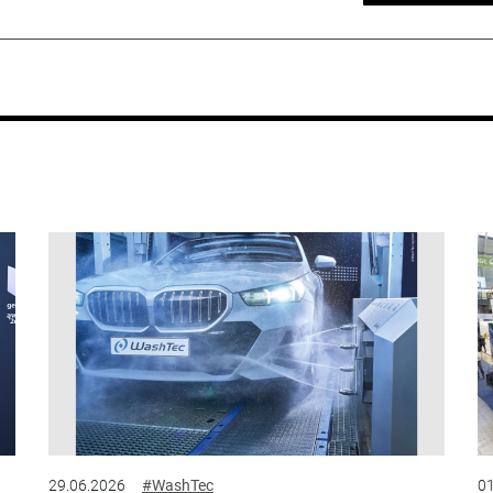
29.06.2026
#WashTec
01