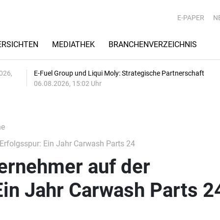
E-PAPER
N
RSICHTEN
MEDIATHEK
BRANCHENVERZEICHNIS
026,
E-Fuel Group und Liqui Moly: Strategische Partnerschaft
06.08.2026, 15:02 Uhr
he
rfolgsspur: Ein Jahr Carwash Parts 24
ernehmer auf der
Ein Jahr Carwash Parts 2