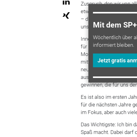
Zuspruch, den wir von al
etwas aufbauen möchte, f
– das ehrt mich sehr. Auc
Mit dem SP+ 
uns sehr.
Wöchentlich über a
Innerhalb dieses einen 
informiert bleiben.
für den SB-Markt auf de
Motoren jetzt auch die 
Jetzt gratis an
mittlerweile einige Teile
neuen Partnern zusamme
ausbauen. Auch konnten w
gewinnen, die für uns de
Es ist also im ersten Jah
für die nächsten Jahre ge
im Fokus, aber auch viel
Das Wichtigste: Ich bin 
Spaß macht. Dabei darf d