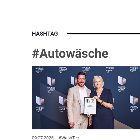
HASHTAG
#Autowäsche
09.07.2026
#WashTec