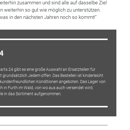
weiterhin zusammen und sind alle auf dasselbe Ziel
n weiterhin so gut wie möglich zu unterstützen.
, was in den nächsten Jahren noch so kommt!"
24
rts 24 gibt es eine große Auswahl an Ersatzteilen für
grundsätzlich Jedem offen. Das Bestellen ist kinderleicht
u kundenfreundlichen Konditionen angeboten. Das Lager von
h in Furth im Wald, von wo aus auch versendet wird.
ile in das Sortiment aufgenommen.