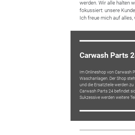
werden. Wir alle halten 
fokussiert: unsere Kunde
Ich freue mich auf alles
Carwash Parts 
Im Onlineshop von Carwash Pa
Waschanlagen. Der Shop steht 
und die Ersatzteile werden z
Carwash Parts 24 befindet sic
Sukzessive werden weitere Te