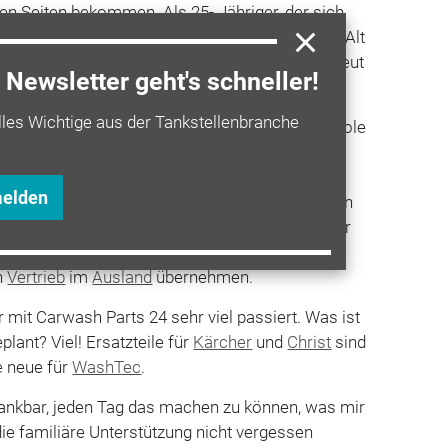
len Seiten bekommen. Als 25- Jähriger, der sich
inde ich scheinbar viel Zuspruch bei Jung und Alt
h die Unterstützung vieler neuer Lieferanten freut
Newsletter geht's schneller!
lles Wichtige aus der Tankstellenbranche
Jahres haben wir auch unsere eigene Waschpistole
n Markt gebracht und neben unseren Hengye
Innomotics im Sortiment. Außerdem lassen wir
melden
 auch selbst produzieren. Wir arbeiten mit einigen
n und diese Kooperationen möchten wir weiter
ir bereits ein paar kleinere Händler für uns
n
Vertrieb
im
Ausland
übernehmen.
r mit Carwash Parts 24 sehr viel passiert. Was ist
plant? Viel! Ersatzteile für
Kärcher
und
Christ
sind
e neue für
WashTec
.
dankbar, jeden Tag das machen zu können, was mir
ie familiäre Unterstützung nicht vergessen