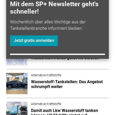
Stadtverkehr gefahren, sondern von Erntemaschinen,
Mit dem SP+ Newsletter geht's
Großbaggern, 40-Tonnern und Hightech-
schneller!
Rennfahrzeugen.
Wöchentlich über alles Wichtige aus der
Tankstellenbranche informiert bleiben.
Mehr zum Thema entdecken
Jetzt gratis anmelden
Alternative Kraftstoffe
Vorstellung und Realität: Die
Wasserstoffwende ­gerät ins Stocken
Alternative Kraftstoffe
Wasserstoff-Tankstellen: Das Angebot
schrumpft weiter
Alternative Kraftstoffe
Damit auch Lkw Wasserstoff tanken