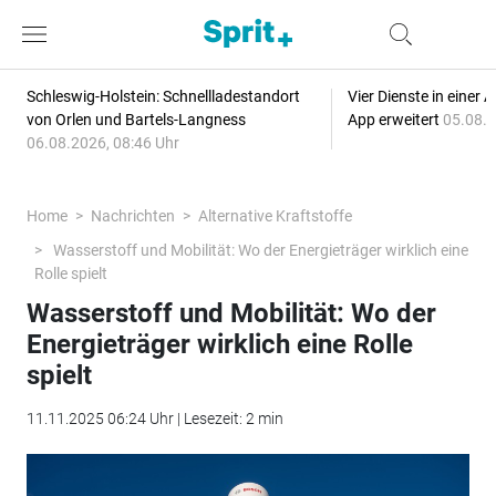
Schleswig-Holstein: Schnellladestandort
Vier Dienste in eine
von Orlen und Bartels-Langness
App erweitert
05.08.2
06.08.2026, 08:46 Uhr
Home
Nachrichten
Alternative Kraftstoffe
Wasserstoff und Mobilität: Wo der Energieträger wirklich eine
Rolle spielt
Wasserstoff und Mobilität: Wo der
Energieträger wirklich eine Rolle
spielt
11.11.2025 06:24 Uhr | Lesezeit: 2 min