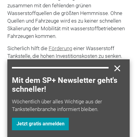
zusammen mit den fehlenden grünen
Wasserstoffquellen die größten Hemmnisse. Ohne
Quellen und Fahrzeuge wird es zu keiner schnellen
Skalierung der Mobilität mit wasserstoffbetriebenen
Fahrzeugen kommen.
Sicherlich hilft die
Förderung
einer Wasserstoff
Tankstelle, die hohen Investitionskosten zu senken.
Aber nur mit einer wachsenden Kundenbasis wird
eine Wasserstoff Tankstelle für Investoren
Mit dem SP+ Newsletter geht's
mittelfristig Erträge erwirtschaften.
schneller!
Wann ist die Kundenbasis groß genug, sprich:
Wann wird es genug Fahrzeuge geben?
Wöchentlich über alles Wichtige aus der
Tankstellenbranche informiert bleiben.
Fahrzeuge werden ab 2024 bis Anfang 2025 in
größeren Mengen verfügbar sein. Die nationalen
Jetzt gratis anmelden
Hersteller
werden in die Serienfertigung von
Wasserstoff-Lkw
gehen.